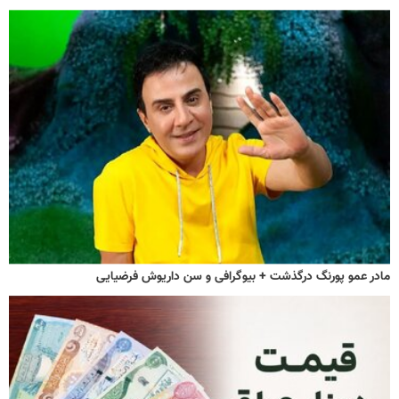
مادر عمو پورنگ درگذشت + بیوگرافی و سن داریوش فرضیایی