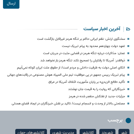
ارسال
آخرین اخبار سیاست
سخنگوی ارتش: نظم ایرانی حاکم بر تنگه هرمز غیرقابل بازگشت است
تعهد دولت چهاردهم محدود به پیام تبریک نیست
عمان: مذاکرات درباره تنگه هرمز در فضایی مثبت در جریان است
ذوالقدر: آمریکا تا رفتارش را تصحیح نکند تنگه هرمز باز نخواهد شد
اتکای اصلی دولت به ظرفیت داخلی و مردم است/ از حقوق ملت ایران کوتاه نمی‌آییم
پیام تبریک رییس جمهور در پی موفقیت تیم ملی المپیاد هوش مصنوعی در رقابت‌های جهانی
تأکید «فالح الزیدی» بر پایان مأموریت ائتلاف آمریکا در عراق
خبرنگارانی که روایت را به قیمت جان نوشتند
جزئیات جدید از نفتکش منفجر شده در هرمز
مصلحتی بالاتر از وحدت و انسجام نیست/ تاکید بر نقش خبرنگاران در ایجاد فضای همدلی
برچسب
شهر
شهروند
کلانشهر
مدیریت شهری
کلانشهرهای جهان