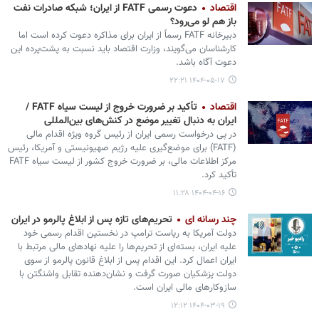
اقتصاد
دعوت رسمی FATF از ایران؛ شبکه صادرات نفت
باز هم لو می‌رود؟
دبیرخانه FATF رسماً از ایران برای مذاکره دعوت کرده است اما
کارشناسان می‌گویند، وزارت اقتصاد باید نسبت به پشت‌پرده این
دعوت آگاه باشد.
۱۴۰۴-۰۵-۱۷ ۲۲:۲۱
اقتصاد
تأکید بر ضرورت خروج از لیست سیاه FATF /
ایران به دنبال تغییر موضع در کنش‌های بین‌المللی
در پی درخواست رسمی ایران از رئیس گروه ویژه اقدام مالی
(FATF) برای موضع‌گیری علیه رژیم صهیونیستی و آمریکا، رئیس
مرکز اطلاعات مالی، بر ضرورت خروج کشور از لیست سیاه FATF
تأکید کرد.
۱۴۰۴-۰۴-۱۶ ۱۱:۲۸
چند رسانه ای
تحریم‌های تازه پس از ابلاغ پالرمو در ایران
دولت آمریکا به ریاست ترامپ در نخستین اقدام رسمی خود
علیه ایران، بسته‌ای از تحریم‌ها را علیه نهادهای مالی مرتبط با
ایران اعمال کرد. این اقدام پس از ابلاغ قانون پالرمو از سوی
دولت پزشکیان صورت گرفت و نشان‌دهنده تقابل واشنگتن با
سازوکارهای مالی ایران است.
۱۴۰۴-۰۳-۱۹ ۱۲:۱۲