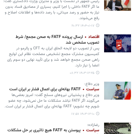
رئیس جمهور در نشست با وزیر و مدیران وزارت دادگستری گفت:
ما اگر FATF داخلی را اجرا کنیم، بسیاری از مصادیق فساد بدون
نیاز به حضور و رصد میدانی، با رصد داده‌ها و اطلاعات اصلاح و
رفع می‌شوند.
۱۴۰۴-۰۱-۱۷ ۲۰:۳۲
اقتصاد
ارسال پرونده FATF به صحن مجمع/ شرط
تصویب مشخص شد
پس از تصویب دو لایحه الحاق ایران به CFT و پالرمو در
کمیسیون مشترک مجمع تشخیص مصلحت نظام این لوایح
راهی صحن مجمع خواهد شد و برای تأیید نهایی دو سوم رای
اعضا را نیاز دارد.
۱۴۰۳-۱۲-۲۵ ۰۸:۳۲
وزیر دفاع:
سیاست
FATF بهانه‌ای برای اعمال فشار بر ایران است
وزیر دفاع و پشتیبانی نیروهای مسلح گفت: امروز بعضی‌ها
می‌گویند اگر FATF نباشد مشکلات ما حل نمی‌شود، چه عضو
شویم چه نشویم؛ FATF بهانه‌ای برای اعمال فشار بر ایران است.
۱۴۰۳-۱۲-۱۰ ۱۷:۵۷
رضازاده:
سیاست
پیوستن به FATF هیچ تاثیری بر حل مشکلات