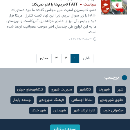
سیاست
FATF تحریم‌ها را لغو نمی‌کند
عضو کمیسیون امنیت ملی مجلس گفت: ما باید دستورات
FATF را زیر سوال ببریم، زیرا این نهاد تحت کنترل آمریکا قرار
دارد و رئیس آن نیز از اعضای خزانه‌داری آمریکاست و نپیوستن
ما به این لوایح طی چندسال اخیر موجب عصبانیت آن‌ها شده
است.
۱۴۰۳-۱۱-۰۳ ۰۹:۱۷
قبلی
۱
۲
۳
بعدی
برچسب
شهر
شهروند
کلانشهر
مدیریت شهری
کلانشهرهای جهان
حقوق شهروندی
نشاط اجتماعی
فرهنگ شهروندی
توسعه پایدار
حکمرانی خوب
اداره ارزان شهر
شهرداری
شهر خلاق
نسخه دسکتاپ