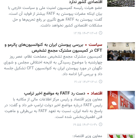
اقتصادی کشور ندارد
عضو هیئت رئیسه کمیسیون امنیت ملی و سیاست خارجی با
بیان اینکه مضرات پیوستن به FATF بیشتر از فواید آن است،
گفت: پیوستن به FATF هیچ تأثیری بر رفع تحریم‌ها و حل
مشکلات اقتصادی کشور نخواهد داشت.
۱۴۰۳-۱۲-۰۶ ۱۲:۲۵
سیاست
بررسی پیوستن ایران به کنوانسیون‌های پالرمو و
CFT در کمیسیون مشترک مجمع تشخیص
کمیسیون مشترک مجمع تشخیص مصلحت نظام، عصر روز
چهارشنبه با موضوع رسیدگی به لایحه اختلافی مجلس و شورای
نگهبان در مورد پیوستن ایران به کنوانسیون CFT تشکیل جلسه
داد و بررسی آنرا ادامه داد.
۱۴۰۳-۱۲-۰۱ ۲۱:۰۷
اقتصاد
دست رد FATF به مواضع اخیر ترامپ
معاون وزیر اقتصاد و رئیس مرکز اطلاعات مالی از مکاتبه با
رئیس FATF درباره مواضع اخیر دولت ترامپ خبر داد و گفت: در
پاسخ به نامه ایران، نسبت به تعهد FATF به بی‌طرفی و ماهیت
فنی اطمینان‌بخشی شده است.
۱۴۰۳-۱۱-۳۰ ۱۹:۵۵
معاون وزیر اقتصاد: