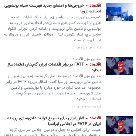
اقتصاد
خروجی‌ها و اعضای جدید فهرست سیاه پولشویی
اتحادیه اروپا
کمیسیون اروپا در حال برنامه‌ریزی برای حذف امارات متحده
عربی از فهرست کشورهای ثالث پرخطر اتحادیه اروپا در زمینه
پولشویی و تأمین مالی تروریسم و اضافه کردن الجزایر، آنگولا،
ساحل‌عاج، کنیا، لائوس، لبنان، موناکو، نامیبیا، نپال و ونزوئلا به
این فهرست است.
۱۴۰۴-۰۳-۱۶ ۰۹:۱۳
معاون وزیر اقتصاد:
اقتصاد
FATF در برابر اقدامات ایران گام‌های اعتمادساز
بردارد
معاون وزیر اقتصاد در مجمع اصلی گروه مبارزه با پول‌شویی و
تأمین مالی تروریسم اوراسیا گفت: انتظار می‌رود FATF در برابر
مجموعه اقدامات ایران در حوزه مبارزه با پول‌شویی و تأمین
مالی تروریسم از جمله تصویب کنوانسیون پالرمو گام‌های
اعتمادساز بردارد.
۱۴۰۴-۰۳-۰۹ ۱۸:۰۶
اقتصاد
آغاز رایزنی برای تسریع فرایند عادی‌سازی پرونده
ایران در FATF در اجلاس اوراسیا
هیئت ایرانی اعزامی به چهل و دومین اجلاس سراسری گروه
منطقه‌ای مبارزه با پولشویی و تأمین مالی تروریسم اوراسیا EAG