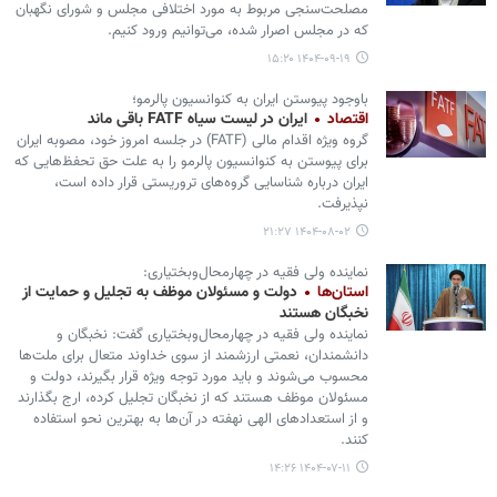
مصلحت‌سنجی مربوط به مورد اختلافی مجلس و شورای نگهبان
که در مجلس اصرار شده، می‌توانیم ورود کنیم.
۱۴۰۴-۰۹-۱۹ ۱۵:۲۰
باوجود پیوستن ایران به کنوانسیون پالرمو؛
اقتصاد
ایران در لیست سیاه FATF باقی ماند
گروه ویژه اقدام مالی (FATF) در جلسه امروز خود، مصوبه ایران
برای پیوستن به کنوانسیون پالرمو را به علت حق تحفظ‌هایی که
ایران درباره شناسایی گروه‌های تروریستی قرار داده است،
نپذیرفت.
۱۴۰۴-۰۸-۰۲ ۲۱:۲۷
نماینده ولی فقیه در چهارمحال‌وبختیاری:
استان‌ها
دولت و مسئولان موظف به تجلیل و حمایت از
نخبگان هستند
نماینده ولی فقیه در چهارمحال‌وبختیاری گفت: نخبگان و
دانشمندان، نعمتی ارزشمند از سوی خداوند متعال برای ملت‌ها
محسوب می‌شوند و باید مورد توجه ویژه قرار بگیرند، دولت و
مسئولان موظف‌ هستند که از نخبگان تجلیل کرده، ارج بگذارند
و از استعدادهای الهی نهفته در آن‌ها به بهترین نحو استفاده
کنند.
۱۴۰۴-۰۷-۱۱ ۱۴:۲۶