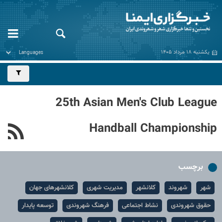
یکشنبه ۱۸ مرداد ۱۴۰۵
25th Asian Men's Club League
Handball Championship
برچسب
شهر
شهروند
کلانشهر
مدیریت شهری
کلانشهرهای جهان
حقوق شهروندی
نشاط اجتماعی
فرهنگ شهروندی
توسعه پایدار