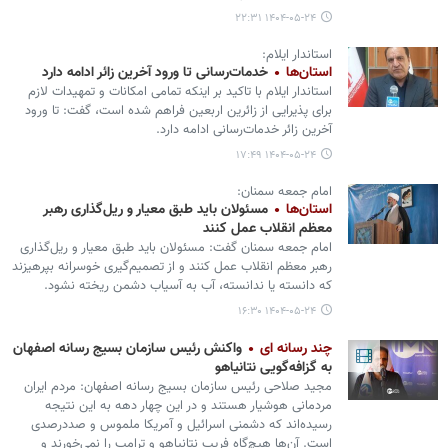
۱۴۰۴-۰۵-۲۴ ۲۲:۳۱
استاندار ایلام:
استان‌ها
خدمات‌رسانی تا ورود آخرین زائر ادامه دارد
استاندار ایلام با تاکید بر اینکه تمامی امکانات و تمهیدات لازم
برای پذیرایی از زائرین اربعین فراهم شده است، گفت: تا ورود
آخرین زائر خدمات‌رسانی ادامه دارد.
۱۴۰۴-۰۵-۲۴ ۱۷:۴۹
امام جمعه سمنان:
استان‌ها
مسئولان باید طبق معیار و ریل‌گذاری رهبر
معظم انقلاب عمل کنند
امام جمعه سمنان گفت: مسئولان باید طبق معیار و ریل‌گذاری
رهبر معظم انقلاب عمل کنند و از تصمیم‌گیری خوسرانه بپرهیزند
که دانسته یا ندانسته، آب به آسیاب دشمن ریخته نشود.
۱۴۰۴-۰۵-۲۴ ۱۶:۳۰
چند رسانه ای
واکنش رئیس سازمان بسیج رسانه اصفهان
به گزافه‌گویی نتانیاهو
مجید صلاحی رئیس سازمان بسیج رسانه اصفهان: مردم ایران
مردمانی هوشیار هستند و در این چهار دهه به این نتیجه
رسیده‌اند که دشمنی اسرائیل و آمریکا ملموس و صددرصدی
است. آن‌ها هیچ‌گاه فریب نتانیاهو و ترامپ را نمی‌خورند و