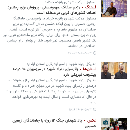
مسئول موکب شهدای پانزده خرداد:
فرهنگ
رژیم سفاک صهیونیستی، پروژه‌ای برای پیشبرد
اهداف کشورهای غربی در منطقه است
مسئول موکب شهدای پانزده خرداد در راهپیمایی جاماندگان
اربعین حسینی با بیان اینکه دشمن تلاش گسترده‌ای برای
جداسازی دو مفهوم «نظام» و «مردم» آغاز کرده است، گفت:
رژیم صهیونیستی نه‌تنها برای ایران، بلکه برای ملت‌های غربی نیز
یک کشور واقعی محسوب نمی‌شود، بلکه پروژه‌ای برای پیشبرد
اهدافش در منطقه…
۱۴۰۴-۰۵-۲۳ ۱۷:۰۲
مدیرکل بنیاد شهید و امور ایثارگران استان ایلام:
استان‌ها
زائرسرای بنیاد شهید در مرزمهران ۹۰ درصد
پیشرفت فیزیکی دارد
مدیرکل بنیاد شهید و امور ایثارگران استان ایلام از پیشرفت ۹۰
درصدی زائرسرای بنیاد شهید در مرز مهران خبر داد و گفت:
زائرسرای مهران با ۹۰ درصد پیشرفت فیزیکی و ۲۴۰۰ متر زیربنا
در حال آماده‌سازی است و سال آینده به بهره‌برداری خواهد
رسید.
۱۴۰۴-۰۵-۲۳ ۱۶:۱۹
عکس
یاد شهدای جنگ ۱۲ روزه با جاماندگان اربعین
حسینی