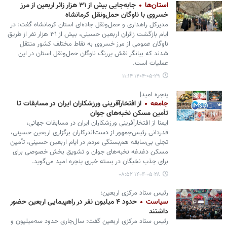
استان‌ها
جابه‌جایی بیش از ۳۱ هزار زائر اربعین از مرز
خسروی با ناوگان حمل‌ونقل کرمانشاه
مدیرکل راهداری و حمل‌ونقل جاده‌ای استان کرمانشاه گفت: در
ایام بازگشت زائران اربعین حسینی، بیش از ۳۱ هزار نفر از طریق
ناوگان عمومی از مرز خسروی به نقاط مختلف کشور منتقل
شدند که بیانگر نقش پررنگ ناوگان حمل‌ونقل استان در این
عملیات است.
۱۴۰۴-۰۵-۲۹ ۱۱:۱۴
پنجره امید|
جامعه
از افتخارآفرینی ورزشکاران ایران در مسابقات تا
تأمین مسکن نخبه‌های جوان
ایمنا از افتخارآفرینی ورزشکاران ایران در مسابقات جهانی،
قدردانی رئیس‌جمهور از دست‌اندرکاران برگزاری اربعین حسینی،
تجلی بی‌سابقه هم‌بستگی مردم در ایام اربعین حسینی، تأمین
مسکن دغدغه نخبه‌های جوان و تشویق بخش خصوصی برای
برای جذب نخبگان در بسته خبری پنجره امید می‌گوید.
۱۴۰۴-۰۵-۲۸ ۰۸:۵۲
رئیس ستاد مرکزی اربعین:
سیاست
حدود ۴ میلیون نفر در راهپیمایی اربعین حضور
داشتند
رئیس ستاد مرکزی اربعین گفت: سال‌جاری حدود سه‌میلیون و