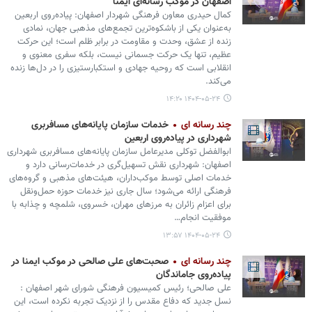
اصفهان در موکب رسانه‌ای ایمنا
کمال حیدری معاون فرهنگی شهردار اصفهان: پیاده‌روی اربعین
به‌عنوان یکی از باشکوه‌ترین تجمع‌های مذهبی جهان، نمادی
زنده از عشق، وحدت و مقاومت در برابر ظلم است؛ این حرکت
عظیم، تنها یک حرکت جسمانی نیست، بلکه سفری معنوی و
انقلابی است که روحیه جهادی و استکبارستیزی را در دل‌ها زنده
می‌کند.
۱۴۰۴-۰۵-۲۴ ۱۴:۲۰
چند رسانه ای
خدمات سازمان پایانه‌های مسافربری
شهرداری در پیاده‌روی اربعین
ابوالفضل توکلی مدیرعامل سازمان پایانه‌های مسافربری شهرداری
اصفهان: شهرداری نقش تسهیل‌گری در خدمات‌رسانی دارد و
خدمات اصلی توسط موکب‌داران، هیئت‌های مذهبی و گروه‌های
فرهنگی ارائه می‌شود؛ سال جاری نیز خدمات حوزه حمل‌ونقل
برای اعزام زائران به مرزهای مهران، خسروی، شلمچه و چذابه با
موفقیت انجام…
۱۴۰۴-۰۵-۲۴ ۱۳:۵۷
چند رسانه ای
صحبت‌های علی صالحی در موکب ایمنا در
پیاده‌روی جاماندگان
علی صالحی؛ رئیس کمیسیون فرهنگی شورای شهر اصفهان :
نسل جدید که دفاع مقدس را از نزدیک تجربه نکرده است، این