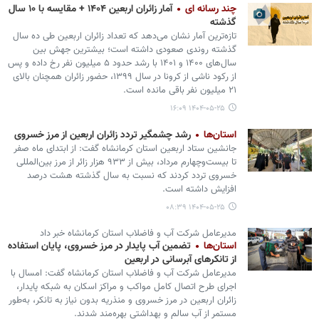
چند رسانه ای
آمار زائران اربعین ۱۴۰۴ + مقایسه با ۱۰ سال
گذشته
تازه‌ترین آمار نشان می‌دهد که تعداد زائران اربعین طی ده سال
گذشته روندی صعودی داشته است؛ بیشترین جهش بین
سال‌های ۱۴۰۰ و ۱۴۰۱ با رشد حدود ۵ میلیون نفر رخ داده و پس
از رکود ناشی از کرونا در سال ۱۳۹۹، حضور زائران همچنان بالای
۲۱ میلیون نفر باقی مانده است.
۱۴۰۴-۰۵-۲۵ ۱۶:۰۹
استان‌ها
رشد چشمگیر تردد زائران اربعین از مرز خسروی
جانشین ستاد اربعین استان کرمانشاه گفت: از ابتدای ماه صفر
تا بیست‌وچهارم مرداد، بیش از ۹۳۳ هزار زائر از مرز بین‌المللی
خسروی تردد کردند که نسبت به سال گذشته هشت درصد
افزایش داشته است.
۱۴۰۴-۰۵-۲۵ ۰۸:۳۹
مدیرعامل شرکت آب و فاضلاب استان کرمانشاه خبر داد
استان‌ها
تضمین آب پایدار در مرز خسروی، پایان استفاده
از تانکرهای آبرسانی در اربعین
مدیرعامل شرکت آب و فاضلاب استان کرمانشاه گفت: امسال با
اجرای طرح اتصال کامل مواکب و مراکز اسکان به شبکه پایدار،
زائران اربعین در مرز خسروی و منذریه بدون نیاز به تانکر، به‌طور
مستمر از آب سالم و بهداشتی بهره‌مند شدند.