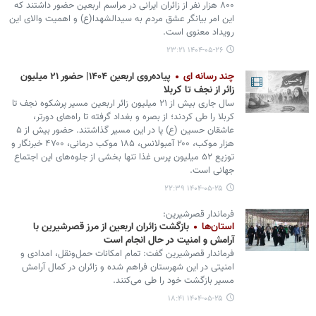
۸۰۰ هزار نفر از زائران ایرانی در مراسم اربعین حضور داشتند که
این امر بیانگر عشق مردم به سیدالشهدا(ع) و اهمیت والای این
رویداد معنوی است.
۱۴۰۴-۰۵-۲۶ ۲۳:۲۱
چند رسانه ای
پیاده‌روی اربعین ۱۴۰۴| حضور ۲۱ میلیون
زائر از نجف تا کربلا
سال جاری بیش از ۲۱ میلیون زائر اربعین مسیر پرشکوه نجف تا
کربلا را طی کردند؛ از بصره و بغداد گرفته تا راه‌های دورتر،
عاشقان حسین (ع) پا در این مسیر گذاشتند. حضور بیش از ۵
هزار موکب، ۲۰۰ آمبولانس، ۱۸۵ موکب درمانی، ۴۷۰۰ خبرنگار و
توزیع ۵۲ میلیون پرس غذا تنها بخشی از جلوه‌های این اجتماع
جهانی است.
۱۴۰۴-۰۵-۲۵ ۲۲:۳۹
فرماندار قصرشیرین:
استان‌ها
بازگشت زائران اربعین از مرز قصرشیرین با
آرامش و امنیت در حال انجام است
فرماندار قصرشیرین گفت: تمام امکانات حمل‌ونقل، امدادی و
امنیتی در این شهرستان فراهم شده و زائران در کمال آرامش
مسیر بازگشت خود را طی می‌کنند.
۱۴۰۴-۰۵-۲۵ ۱۸:۴۱