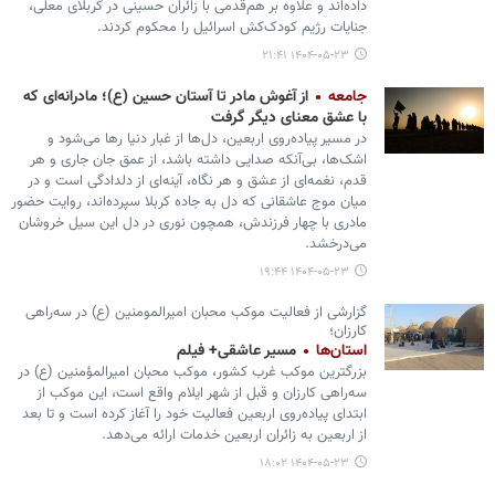
داده‌اند و علاوه بر هم‌قدمی با زائران حسینی در کربلای معلی،
جنایات رژیم کودک‌کش اسرائیل را محکوم کردند.
۱۴۰۴-۰۵-۲۳ ۲۱:۴۱
جامعه
از آغوش مادر تا آستان حسین (ع)؛ مادرانه‌ای که
با عشق معنای دیگر گرفت
در مسیر پیاده‌روی اربعین، دل‌ها از غبار دنیا رها می‌شود و
اشک‌ها، بی‌آنکه صدایی داشته باشد، از عمق جان جاری و هر
قدم، نغمه‌ای از عشق و هر نگاه، آینه‌ای از دلدادگی است و در
میان موج عاشقانی که دل به جاده‌ کربلا سپرده‌اند، روایت حضور
مادری با چهار فرزندش، همچون نوری در دل این سیل خروشان
می‌درخشد.
۱۴۰۴-۰۵-۲۳ ۱۹:۴۴
گزارشی از فعالیت موکب محبان امیرالمومنین (ع) در سه‌راهی
کارزان؛
استان‌ها
مسیر عاشقی+ فیلم
بزرگترین موکب غرب کشور، موکب محبان امیرالمؤمنین (ع) در
سه‌راهی کارزان و قبل از شهر ایلام واقع است، این موکب از
ابتدای پیاده‌روی اربعین فعالیت خود را آغاز کرده است و تا بعد
از اربعین به زائران اربعین خدمات ارائه می‌دهد.
۱۴۰۴-۰۵-۲۳ ۱۸:۰۲