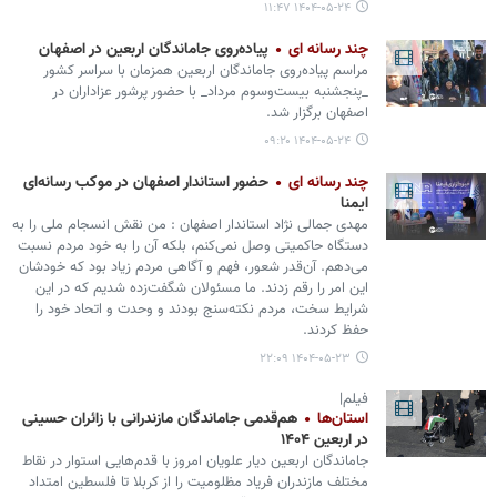
۱۴۰۴-۰۵-۲۴ ۱۱:۴۷
چند رسانه ای
پیاده‌روی جاماندگان اربعین در اصفهان
مراسم پیاده‌روی جاماندگان اربعین همزمان با سراسر کشور
_پنجشنبه بیست‌وسوم مرداد_ با حضور پرشور عزاداران در
اصفهان برگزار شد.
۱۴۰۴-۰۵-۲۴ ۰۹:۲۰
چند رسانه ای
حضور استاندار اصفهان در موکب رسانه‌ای
ایمنا
مهدی جمالی نژاد استاندار اصفهان : من نقش انسجام ملی را به
دستگاه حاکمیتی وصل نمی‌کنم، بلکه آن را به خود مردم نسبت
می‌دهم. آن‌قدر شعور، فهم و آگاهی مردم زیاد بود که خودشان
این امر را رقم زدند. ما مسئولان شگفت‌زده شدیم که در این
شرایط سخت، مردم نکته‌سنج بودند و وحدت و اتحاد خود را
حفظ کردند.
۱۴۰۴-۰۵-۲۳ ۲۲:۰۹
فیلم|
استان‌ها
هم‌قدمی جاماندگان مازندرانی با زائران حسینی
در اربعین ۱۴۰۴
جاماندگان اربعین دیار علویان امروز با قدم‌هایی استوار در نقاط
مختلف مازندران فریاد مظلومیت را از کربلا تا فلسطین امتداد