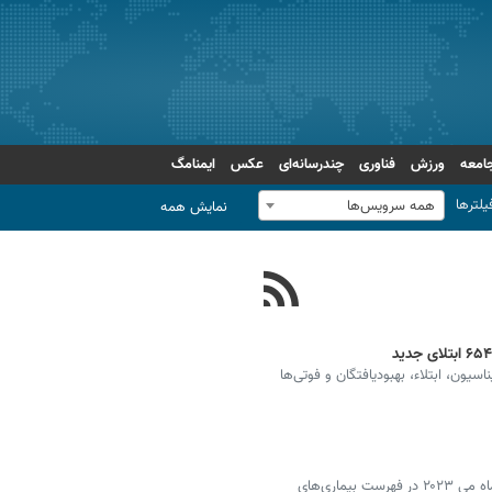
امعه
ورزش
فناوری
چندرسانه‌ای
عکس
ایمنامگ
یلترها
همه سرویس‌ها
نمایش همه
یون، ابتلاء، بهبودیافتگان و فوتی‌ها
طبق اعلام سازمان بهداشت جهانی ویروس کووید ۱۹، در ماه می ۲۰۲۳ در فهرست بیماری‌های