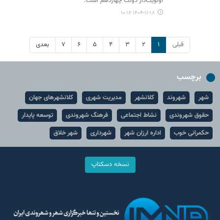
اولویت‌دار دولت چهاردهم است.
۱۴۰۴-۱۱-۱۸ ۱۰:۱۶
قبلی
۱
۲
۳
۴
۵
۶
۷
بعدی
برچسب
شهر
شهروند
کلانشهر
مدیریت شهری
کلانشهرهای جهان
حقوق شهروندی
نشاط اجتماعی
فرهنگ شهروندی
توسعه پایدار
حکمرانی خوب
اداره ارزان شهر
شهرداری
شهر خلاق
نسخه دسکتاپ