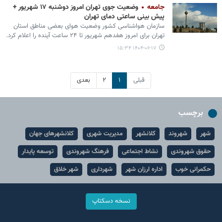
جامعه
وضعیت جوی تهران امروز دوشنبه ۱۷ شهریور +
پیش بینی ساعتی دمای تهران
سازمان هواشناسی کشور وضعیت هوای بعضی مناطق استان
تهران برای امروز هفدهم شهریور تا ۲۴ ساعت آینده را اعلام کرد.
۱۴۰۴-۰۶-۱۷ ۱۵:۳۴
قبلی
۱
۲
بعدی
برچسب
شهر
شهروند
کلانشهر
مدیریت شهری
کلانشهرهای جهان
حقوق شهروندی
نشاط اجتماعی
فرهنگ شهروندی
توسعه پایدار
حکمرانی خوب
اداره ارزان شهر
شهرداری
شهر خلاق
نسخه دسکتاپ