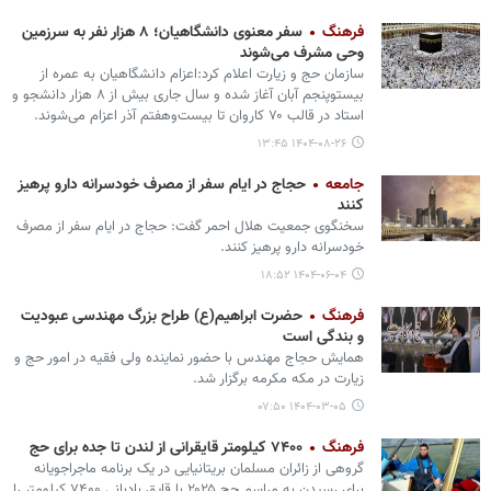
فرهنگ
سفر معنوی دانشگاهیان؛ ۸ هزار نفر به سرزمین
وحی مشرف می‌شوند
سازمان حج و زیارت اعلام کرد:اعزام دانشگاهیان به عمره از
بیست‎وپنجم آبان آغاز شده و سال جاری بیش از ۸ هزار دانشجو و
استاد در قالب ۷۰ کاروان تا بیست‌وهفتم آذر اعزام می‌شوند.
۱۴۰۴-۰۸-۲۶ ۱۳:۴۵
جامعه
حجاج در ایام سفر از مصرف خودسرانه دارو پرهیز
کنند
سخنگوی جمعیت هلال احمر گفت: حجاج در ایام سفر از مصرف
خودسرانه دارو پرهیز کنند.
۱۴۰۴-۰۶-۰۴ ۱۸:۵۲
فرهنگ
حضرت ابراهیم(ع) طراح بزرگ مهندسی عبودیت
و بندگی است
همایش حجاج مهندس با حضور نماینده ولی فقیه در امور حج و
زیارت در مکه مکرمه برگزار شد.
۱۴۰۴-۰۳-۰۵ ۰۷:۵۰
فرهنگ
۷۴۰۰ کیلومتر قایقرانی از لندن تا جده برای حج
گروهی از زائران مسلمان بریتانیایی در یک برنامه ماجراجویانه
برای رسیدن به مراسم حج ۲۰۲۵ با قایق بادبانی ۷۴۰۰ کیلومتر را