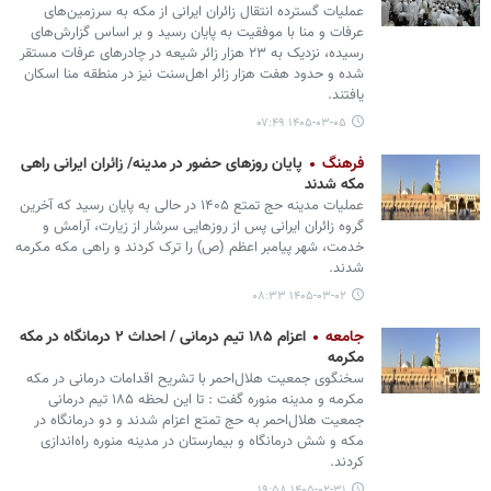
عملیات گسترده انتقال زائران ایرانی از مکه به سرزمین‌های
عرفات و منا با موفقیت به پایان رسید و بر اساس گزارش‌های
رسیده، نزدیک به ۲۳ هزار زائر شیعه در چادرهای عرفات مستقر
شده و حدود هفت هزار زائر اهل‌سنت نیز در منطقه منا اسکان
یافتند.
۱۴۰۵-۰۳-۰۵ ۰۷:۴۹
فرهنگ
پایان روزهای حضور در مدینه/ زائران ایرانی راهی
مکه شدند
عملیات مدینه حج تمتع ۱۴۰۵ در حالی به پایان رسید که آخرین
گروه زائران ایرانی پس از روزهایی سرشار از زیارت، آرامش و
خدمت، شهر پیامبر اعظم (ص) را ترک کردند و راهی مکه مکرمه
شدند.
۱۴۰۵-۰۳-۰۲ ۰۸:۳۳
جامعه
اعزام ۱۸۵ تیم درمانی / احداث ۲ درمانگاه در مکه
مکرمه
سخنگوی جمعیت هلال‌احمر با تشریح اقدامات درمانی در مکه
مکرمه و مدینه منوره گفت : تا این لحظه ۱۸۵ تیم درمانی
جمعیت هلال‌احمر به حج تمتع اعزام شدند و دو درمانگاه در
مکه و شش درمانگاه و بیمارستان در مدینه منوره راه‌اندازی
کردند.
۱۴۰۵-۰۲-۳۱ ۱۹:۵۸