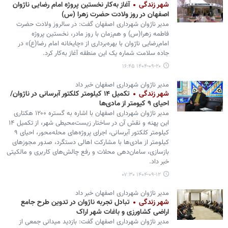
شهر زندگی
آغاز به‌کار نخستین پروژه امام رضایی ناژوان
اصفهان در روز ولادت حضرت زهرا (س)
مدیر ناژوان شهرداری اصفهان گفت: در سالروز ولادت حضرت
فاطمه زهرا(س) و هم‌زمان با روز مادر، نخستین پروژه
امام‌رضایی ناژوان با بهره‌برداری از «چایخانه امام رضا(ع)» در
جاده سلامت شماره یک این منطقه آغاز به‌کار کرد.
۱۴۰۴-۰۹-۲۰ ۱۶:۴۵
مدیر ناژوان شهرداری اصفهان خبر داد
شهر زندگی
تکمیل ۱۴ کیلومتر کلکتور آبرسانی در ناژوان/
احیای ۹ کیومتر از مادی‌ها
مدیر ناژوان شهرداری اصفهان با اشاره به گستره ۱۲۰۰ هکتاری
این پهنه و نقش آن در ساختار زیست‌محیطی شهر، از تکمیل ۱۴
کیلومتر کلکتور آبرسانی، اجرای پروژه‌های محله‌محور، احیای ۹
کیلومتر از مادی‌ها با مشارکت اهالی دستگرد، صدور مجوزهای
بازسازی، سامان‌دهی محلات و رفع چالش‌های کاربری و مالکیتی
خبر داد.
۱۴۰۴-۰۹-۱۲ ۰۷:۳۰
مدیر ناژوان شهرداری اصفهان خبر داد
شهر زندگی
تبادل تجربه ناژوان در تدوین طرح جامع
اراضی کشاورزی و باغات شهر اراک
مدیر ناژوان شهرداری اصفهان گفت: بازدید میدانی جمعی از