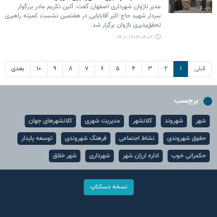
مدیر ناژوان شهرداری اصفهان گفت: آئین تکریم مادر بزرگوار
سردار شهید حاج اکبر آقابابایی در هفتمین نشست کمیته راهبری
تحقق‌پذیری ناژوان برگزار شد.
۱۴۰۴-۰۴-۰۸ ۱۹:۰۱
قبلی
۱
۲
۳
۴
۵
۶
۷
۸
۹
۱۰
بعدی
برچسب
شهر
شهروند
کلانشهر
مدیریت شهری
کلانشهرهای جهان
حقوق شهروندی
نشاط اجتماعی
فرهنگ شهروندی
توسعه پایدار
حکمرانی خوب
اداره ارزان شهر
شهرداری
شهر خلاق
نسخه دسکتاپ