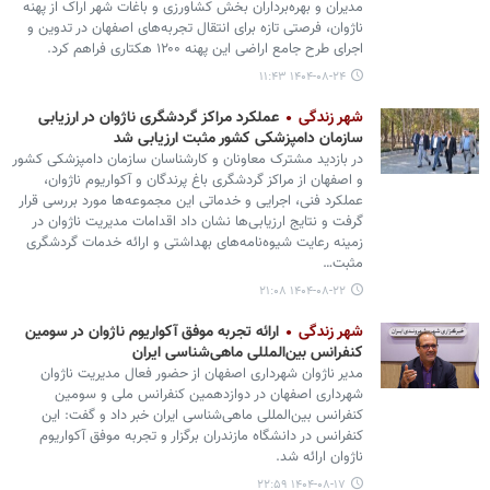
مدیران و بهره‌برداران بخش کشاورزی و باغات شهر اراک از پهنه
ناژوان، فرصتی تازه برای انتقال تجربه‌های اصفهان در تدوین و
اجرای طرح جامع اراضی این پهنه ۱۲۰۰ هکتاری فراهم کرد.
۱۴۰۴-۰۸-۲۴ ۱۱:۴۳
شهر زندگی
عملکرد مراکز گردشگری ناژوان در ارزیابی
سازمان دامپزشکی کشور مثبت ارزیابی شد
در بازدید مشترک معاونان و کارشناسان سازمان دامپزشکی کشور
و اصفهان از مراکز گردشگری باغ پرندگان و آکواریوم ناژوان،
عملکرد فنی، اجرایی و خدماتی این مجموعه‌ها مورد بررسی قرار
گرفت و نتایج ارزیابی‌ها نشان داد اقدامات مدیریت ناژوان در
زمینه رعایت شیوه‌نامه‌های بهداشتی و ارائه خدمات گردشگری
مثبت…
۱۴۰۴-۰۸-۲۲ ۲۱:۰۸
شهر زندگی
ارائه تجربه موفق آکواریوم ناژوان در سومین
کنفرانس بین‌المللی ماهی‌شناسی ایران
مدیر ناژوان شهرداری اصفهان از حضور فعال مدیریت ناژوان
شهرداری اصفهان در دوازدهمین کنفرانس ملی و سومین
کنفرانس بین‌المللی ماهی‌شناسی ایران خبر داد و گفت: این
کنفرانس در دانشگاه مازندران برگزار و تجربه موفق آکواریوم
ناژوان ارائه شد.
۱۴۰۴-۰۸-۱۷ ۲۲:۵۹