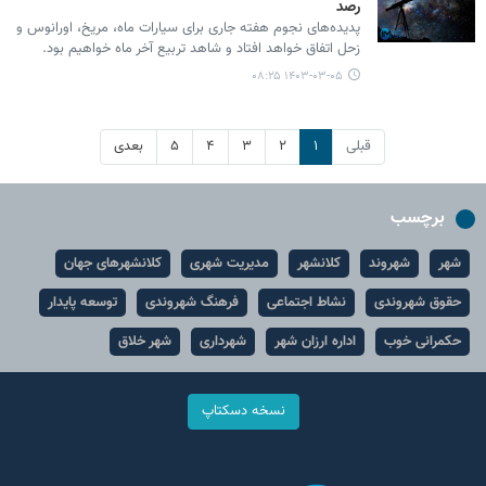
رصد
پدیده‌های نجوم هفته جاری برای سیارات ماه، مریخ، اورانوس و
زحل اتفاق خواهد افتاد و شاهد تربیع آخر ماه خواهیم بود.
۱۴۰۳-۰۳-۰۵ ۰۸:۲۵
قبلی
۱
۲
۳
۴
۵
بعدی
برچسب
شهر
شهروند
کلانشهر
مدیریت شهری
کلانشهرهای جهان
حقوق شهروندی
نشاط اجتماعی
فرهنگ شهروندی
توسعه پایدار
حکمرانی خوب
اداره ارزان شهر
شهرداری
شهر خلاق
نسخه دسکتاپ