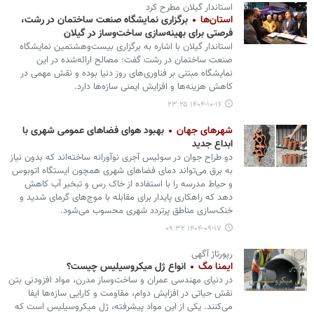
استاندار گیلان مطرح کرد
استان‌ها
برگزاری نمایشگاه صنعت ساختمان در رشت،
فرصتی برای بهینه‌سازی ساخت‌وساز در گیلان
استاندار گیلان با اشاره به برگزاری بیست‌وهشتمین نمایشگاه
صنعت ساختمان در رشت گفت: مصالح ارائه‌شده در این
نمایشگاه مبتنی بر فناوری‌های روز دنیا بوده و نقش مهمی در
کاهش هزینه‌ها و افزایش ایمنی سازه‌ها دارد.
۱۴۰۴-۱۰-۱۶ ۲۳:۲۵
شهرهای جهان
بهبود هوای فضاهای عمومی شهری با
ابداع جدید
دو طراح جوان در سوئیس آجری نوآورانه ساخته‌اند که بدون نیاز
به برق می‌تواند دمای فضاهای شهری همچون ایستگاه اتوبوس
و حیاط مدرسه را با استفاده از خاک رس و تبخیر آب کاهش
دهد که راهکاری پایدار برای مقابله با موج‌های گرمای شدید و
خنک‌سازی مناطق پرتردد شهری محسوب می‌شود.
۱۴۰۴-۰۹-۱۷ ۰۹:۳۲
رپورتاژ آگهی
ایمنا مگ
انواع ژل میکروسیلیس چیست؟
در دنیای مهندسی عمران و ساخت‌وساز مدرن، مواد افزودنی بتن
نقش حیاتی در افزایش دوام، مقاومت و کارایی سازه‌ها ایفا
می‌کنند. یکی از این مواد پیشرفته، ژل میکروسیلیس است که