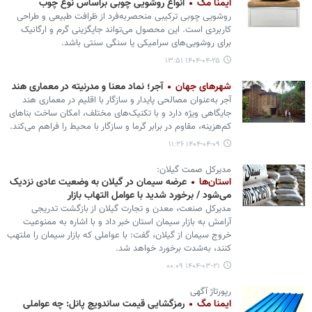
ایمنا مگ
انواع روشویی چوبی براساس نوع چوب
روشویی چوبی ترکیبی منحصربه‌فرد از ظرافت طبیعی و طراحی
کاربردی است. این محصول می‌تواند جایگزینی گرم و ارگانیک
برای روشویی‌های سرامیکی یا سنگی سنتی باشد.
۱۴۰۴-۰۴-۲۵ ۱۳:۵۱
شهرهای جهان
آجر؛ نماد معنا و مدرنیته در معماری هند
آجر به‌عنوان مصالحی پایدار و سازگار با اقلیم در معماری هند
جایگاهی ویژه دارد و با تکنیک‌های مختلف، امکان ساخت بناهای
کم‌هزینه، مقاوم در برابر گرما و سازگار با محیط را فراهم می‌کند.
۱۴۰۴-۰۴-۰۹ ۱۱:۲۶
مدیرکل صمت گیلان:
استان‌ها
عرضه سیمان در گیلان به وضعیت عادی نزدیک
می‌شود / برخورد شدید با عوامل التهاب بازار
مدیرکل صنعت، معدن و تجارت گیلان از بازگشت تدریجی
آرامش به بازار سیمان استان خبر داد و با اشاره به ممنوعیت
خروج سیمان از گیلان، گفت: با عواملی که بازار سیمان را ملتهب
کنند، به‌شدت برخورد خواهد شد.
۱۴۰۴-۰۳-۲۱ ۰۰:۰۹
رپورتاژ آگهی
ایمنا مگ
رمزگشایی قیمت ساندویچ پانل: چه عواملی