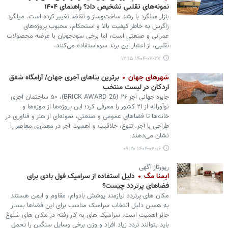
نمونه‌های تقلبی تشخیص داد؟ راهنمای ۱۴۰۴
بازار میلگرد با رشد ساخت‌وساز و تقاضا تغییر کرده است. میلگرد
زاگرس به‌ خاطر کیفیت بالا و استحکام، محبوب پروژه‌های
عمرانی و صنعتی است، اما برخی سودجویان با عرضه محصولات
تقلبی، از اعتبار این برند سوءاستفاده می‌کنند.
۱۴۰۴-۰۷-۲۷ ۱۲:۱۵
شهرهای جهان
برترین بناهای آجری جهان/ آرامگاه شفق
اردکان در لیست منتخب
جایزه جهانی آجر ۲۶ (BRICK AWARD 26)، ۵۰ ساختمان آجری
نوآورانه از ۲۱ کشور را معرفی کرد؛ این پروژه‌ها از موزه‌ها و
خانه‌ها تا فضاهای عمومی و صنعتی، نمونه‌ای از هنر و فناوری در
طراحی با آجر. تنوع، خلاقیت و اهمیت آجر در معماری معاصر را
نشان می‌دهند.
۱۴۰۴-۰۷-۱۶ ۰۹:۲۰
رپورتاژ آگهی
ایمنا مگ
دلیل استفاده از سرامیک فول بادی برای
فضاهای پرتردد چیست؟
مکان های پرتردد نیازمند پوشش بادوام، مقاوم و ایمن هستند
به همین دلیل انتخاب سرامیک مناسب برای این فضاها بسیار
حائز اهمیت است. سرامیک های به کار رفته در مکان های شلوغ
باید بتوانند تردد زیاد افراد و وزن برخی وسایل سنگین را تحمل