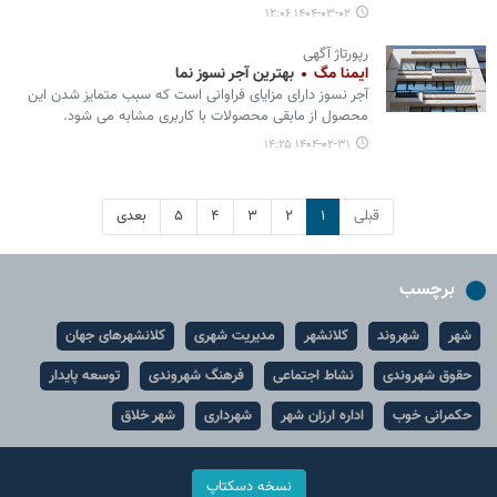
۱۴۰۴-۰۳-۰۲ ۱۲:۰۶
رپورتاژ آگهی
ایمنا مگ
بهترین آجر نسوز نما
آجر نسوز دارای مزایای فراوانی است که سبب متمایز شدن این
محصول از مابقی محصولات با کاربری مشابه می شود.
۱۴۰۴-۰۲-۳۱ ۱۴:۲۵
قبلی
۱
۲
۳
۴
۵
بعدی
برچسب
شهر
شهروند
کلانشهر
مدیریت شهری
کلانشهرهای جهان
حقوق شهروندی
نشاط اجتماعی
فرهنگ شهروندی
توسعه پایدار
حکمرانی خوب
اداره ارزان شهر
شهرداری
شهر خلاق
نسخه دسکتاپ