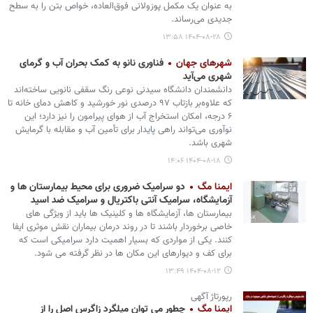
به عنوان یک مکمل پوزولانی فوق‌العاده، خواص بتن را به سطح
جدیدی می‌رساند.
۱۴۰۴-۰۸-۲۸ ۱۳:۵۸
شهرهای جهان
فناوری نانو به کمک بحران آب و گرمای
شهری می‌آید
دانشمندان دانشگاه سیدنی نوعی رنگ سقفی نانویی ساخته‌اند
که علاوه‌بر بازتاب ۹۷ درصدی نور خورشید و کاهش دمای خانه تا
۶ درجه، امکان استخراج آب از هوای پیرامون را نیز دارد؛ این
نوآوری می‌تواند راهی پایدار برای تأمین آب و مقابله با گرمایش
شهری باشد.
۱۴۰۴-۰۸-۱۸ ۱۴:۰۶
ایمنا مگ
دو سرامیک ضروری برای محیط بیمارستان ها و
آزمایشگاه، سرامیک آنتی باکتریال و سرامیک ضد اسید
بیمارستان ها، آزمایشگاه ها و کلینیک ها باید از ویژگی های
خاصی برخوردار باشند تا در روند درمان بیماران نقش موثری ایفا
کنند. یکی از مواردی که بسیار اهمیت دارد سرامیکی است که
برای کف و دیوارهای این مکان ها در نظر گرفته می شود.
۱۴۰۴-۰۸-۱۲ ۱۳:۴۹
رپورتاژ آگهی
ایمنا مگ
چطور می‌ توان میلگرد زاگرس اصل را از