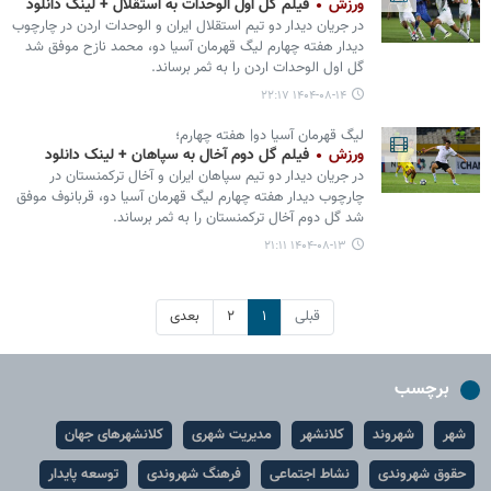
ورزش
فیلم گل اول الوحدات به استقلال + لینک دانلود
در جریان دیدار دو تیم استقلال ایران و الوحدات اردن در چارچوب
دیدار هفته چهارم لیگ قهرمان آسیا دو، محمد نازح موفق شد
گل اول الوحدات اردن را به ثمر برساند.
۱۴۰۴-۰۸-۱۴ ۲۲:۱۷
لیگ قهرمان آسیا دو| هفته چهارم؛
ورزش
فیلم گل دوم آخال به سپاهان + لینک دانلود
در جریان دیدار دو تیم سپاهان ایران و آخال ترکمنستان در
چارچوب دیدار هفته چهارم لیگ قهرمان آسیا دو، قربانوف موفق
شد گل دوم آخال ترکمنستان را به ثمر برساند.
۱۴۰۴-۰۸-۱۳ ۲۱:۱۱
قبلی
۱
۲
بعدی
برچسب
شهر
شهروند
کلانشهر
مدیریت شهری
کلانشهرهای جهان
حقوق شهروندی
نشاط اجتماعی
فرهنگ شهروندی
توسعه پایدار