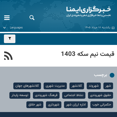
یکشنبه ۱۸ مرداد ۱۴۰۵
قیمت نیم سکه 1403
برچسب
شهر
شهروند
کلانشهر
مدیریت شهری
کلانشهرهای جهان
حقوق شهروندی
نشاط اجتماعی
فرهنگ شهروندی
توسعه پایدار
حکمرانی خوب
اداره ارزان شهر
شهرداری
شهر خلاق