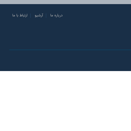
درباره ما
آرشیو
ارتباط با ما