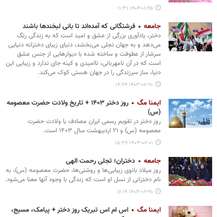
۱۴۰۴-۰۱-۲۵ ۱۱:۳۱
جامعه
فرشتگانی که آمده‌اند تا بانی لبخندها باشند
دختر، یادآوری بزرگی از عشق و امید است که به زندگی رنگ
می‌دهد و به جهان تجلی‌ می‌بخشد، دنیای زیبای دخترانه دنیایی
سرشار از عطوفت و ساخته شده با دیوارهایی از جنس عشق
است که در آن نامهربانی، ناامیدی و کینه جای ندارد و زیبایی این
دنیا، ساز سرزندگی را در جهان هستی کوک می‌کند.
۱۴۰۳-۰۷-۲۰ ۱۴:۲۴
ایمنا مگ
روز دختر ۱۴۰۳ + تاریخ ولادت حضرت معصومه
(س)
روز دختر در تقویم رسمی ایران مصادف با ولادت حضرت
معصومه (س) و ۲۱ اردیبهشت سال ۱۴۰۳ است.
۱۴۰۳-۰۷-۰۱ ۱۵:۳۶
جامعه
دختران؛ تجلی رحمت الهی
روز میلاد بانوی زیبایی‌ها و روشنی‌ها، حضرت معصومه (س)، به
نام دخترانی از نسل او است که زندگی با وجود آنها معنا می‌شود.
۱۴۰۳-۰۲-۲۰ ۱۶:۱۹
ایمنا مگ
اس ام اس تبریک روز دختر + پیامک، مسیج،