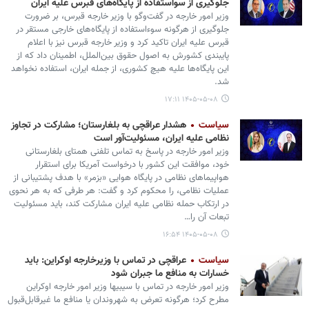
جلوگیری از سواستفاده از پایگاه‌های قبرس علیه ایران
وزیر امور خارجه در گفت‌وگو با وزیر خارجه قبرس، بر ضرورت
جلوگیری از هرگونه سوءاستفاده از پایگاه‌های خارجی مستقر در
قبرس علیه ایران تاکید کرد و وزیر خارجه قبرس نیز با اعلام
پایبندی کشورش به اصول حقوق بین‌الملل، اطمینان داد که از
این پایگاه‌ها علیه هیچ کشوری، از جمله ایران، استفاده نخواهد
شد.
۱۴۰۵-۰۵-۰۸ ۱۷:۱۱
سیاست
هشدار عراقچی به بلغارستان؛ مشارکت در تجاوز
نظامی علیه ایران، مسئولیت‌آور است
وزیر امور خارجه در پاسخ به تماس تلفنی همتای بلغارستانی
خود، موافقت این کشور با درخواست آمریکا برای استقرار
هواپیماهای نظامی در پایگاه هوایی «بزمر» با هدف پشتیبانی از
عملیات نظامی، را محکوم کرد و گفت: هر طرفی که به هر نحوی
در ارتکاب حمله نظامی علیه ایران مشارکت کند، باید مسئولیت
تبعات آن را…
۱۴۰۵-۰۵-۰۸ ۱۶:۵۴
سیاست
عراقچی در تماس با وزیرخارجه اوکراین: باید
خسارات به‌ منافع ما جبران شود
وزیر امور خارجه در تماس با سیبیها وزیر امور خارجه اوکراین
مطرح کرد؛ هرگونه تعرض به شهروندان یا منافع ما غیرقابل‌قبول