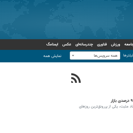
امعه
ورزش
فناوری
چندرسانه‌ای
عکس
ایمنامگ
یلترها
همه سرویس‌ها
نمایش همه
هران با ورود ۶.۳ همت پول حقیقی و ثبت ۷۹۷ نماد مثبت، یکی از پررونق‌ترین روزهای