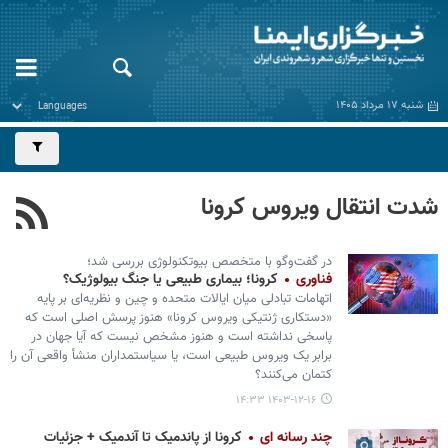
شنبه ۱۷ مرداد ۱۴۰۵
شدت انتقال ویروس کرونا
در گفت‌وگو با متخصص بیوتکنولوژی بررسی شد؛
فناوری
کرونا؛ بیماری طبیعی یا جنگ بیولوژیک؟
اتهامات تبادلی میان ایالات متحده و چین و نظریه‌ای بر پایه‌
«دستکاری ژنتیکی ویروس کرونا» هنوز پرسش اصلی است که
پاسخی نداشته است و هنوز مشخص نیست که آیا جهان در
برابر یک ویروس طبیعی است، یا سیاستمداران منشأ واقعی آن را
کتمان می‌کنند؟
۱۴۰۳-۱۲-۱۶ ۱۴:۳۳
چند رسانه ای
کرونا از پاندمیک تا آندمیک + جزئیات