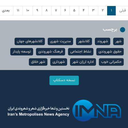
قبلی
۱
۲
۳
۴
۵
۶
۷
۸
۹
۱۰
۱۱
بعدی
برچسب
شهر
شهروند
کلانشهر
مدیریت شهری
کلانشهرهای جهان
حقوق شهروندی
نشاط اجتماعی
فرهنگ شهروندی
توسعه پایدار
حکمرانی خوب
اداره ارزان شهر
شهرداری
شهر خلاق
نسخه دسکتاپ