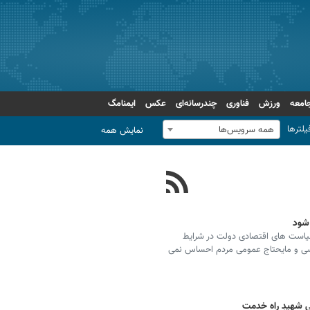
امعه
ورزش
فناوری
چندرسانه‌ای
عکس
ایمنامگ
یلترها
همه سرویس‌ها
نمایش همه
شود
سیاست های اقتصادی دولت در شرایط
اسی و مایحتاج عمومی مردم احساس نمی
گی شهیدِ راه خدمت