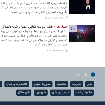
از لحظه‌ پرشور افتتاح سد خداآفرین تا آن شب سرد و تلخ د
آخرین نفس‌هایش را در جبهه‌ خدمت به مردم داد؛ این گزارش
مأموریت شیرین و آغازی بر خاطره‌ای ابدی است.
۱۴۰۵-۰۲-۳۱ ۱۲:۰۳
استان‌ها
فیلم| روایت عکاس ایمنا از شب دلهره‌آو
عکاس اعزامی خبرگزاری ایمنا در آذربایجان شرقی برای پ
و هئیت همراهش، از ساعت‌های پراضطراب جست‌وجو در ارت
که امید و نگرانی در میانه سرمای شبانه درهم آمیخته بود
خبری سال ۱۴۰۳ تبدیل کرد.
۱۴۰۵-۰۲-۳۰ ۰۹:۲۰
برچسب
شهر
شهروند
کلانشهر
مدیریت شهری
کلانشهرهای جهان
ح
حکمرانی خوب
اداره ارزان شهر
شهرداری
شهر خلاق