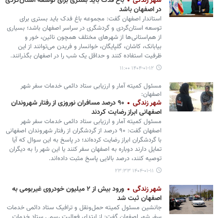
شهر زندگی
باغ فدک باید بستری برای توسعه استان‌گردی
در اصفهان باشد
استاندار اصفهان گفت: مجموعه باغ فدک باید بستری برای
توسعه استان‌گردی و گردشگری در سراسر اصفهان باشد؛ بسیاری
از هم‌استانی‌ها از شهرهای مختلف همچون نائین، خور و
بیابانک، کاشان، گلپایگان، خوانسار و فریدن می‌توانند از این
ظرفیت استفاده کنند و حداقل یک شب را در اصفهان بگذرانند.
۱۴۰۴-۰۱-۱۲ ۱۱:۰۰
مسئول کمیته آمار و ارزیابی ستاد دائمی خدمات سفر شهر
اصفهان:
شهر زندگی
۹۰ درصد مسافران نوروزی از رفتار شهروندان
اصفهانی ابراز رضایت کردند
مسئول کمیته آمار و ارزیابی ستاد دائمی خدمات سفر شهر
اصفهان گفت: ۹۰ درصد از گردشگران از رفتار شهروندان اصفهانی
با گردشگران ابراز رضایت کرده‌اند؛ در پاسخ به این سوال که آیا
تمایل دارند دوباره به اصفهان سفر کنند یا این شهر را به دیگران
توصیه کنند، درصد بالایی پاسخ مثبت داده‌اند.
۱۴۰۴-۰۱-۱۱ ۲۳:۳۳
شهر زندگی
ورود بیش از ۲ میلیون خودروی غیربومی به
اصفهان ثبت شد
جانشین مسئول کمیته حمل‌ونقل و ترافیک ستاد دائمی خدمات
سفر شهر اصفهان گفت: از ابتدای فعالیت رسمی ستاد خدمات