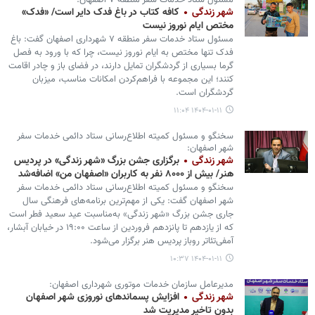
مسئول ستاد خدمات سفر منطقه ۷ اصفهان:
شهر زندگی
کافه کتاب در باغ فدک دایر است/ «فدک»
مختص ایام نوروز نیست
مسئول ستاد خدمات سفر منطقه ۷ شهرداری اصفهان گفت: باغ
فدک تنها مختص به ایام نوروز نیست، چرا که با ورود به فصل
گرما بسیاری از گردشگران تمایل دارند، در فضای باز و چادر اقامت
کنند؛ این مجموعه با فراهم‌کردن امکانات مناسب، میزبان
گردشگران است.
۱۴۰۴-۰۱-۱۱ ۱۱:۰۴
سخنگو و مسئول کمیته اطلاع‌رسانی ستاد دائمی خدمات سفر
شهر اصفهان:
شهر زندگی
برگزاری جشن بزرگ «شهر زندگی» در پردیس
هنر/ بیش از ۸۰۰۰ نفر به کاربران «اصفهان من» اضافه‌شد
سخنگو و مسئول کمیته اطلاع‌رسانی ستاد دائمی خدمات سفر
شهر اصفهان گفت: یکی از مهم‌ترین برنامه‌های فرهنگی سال
جاری جشن بزرگ «شهر زندگی» به‌مناسبت عید سعید فطر است
که از یازدهم تا پانزدهم فروردین از ساعت ۱۹:۰۰ در خیابان آبشار،
آمفی‌تئاتر روباز پردیس هنر برگزار می‌شود.
۱۴۰۴-۰۱-۱۱ ۱۰:۳۷
مدیرعامل سازمان خدمات موتوری شهرداری اصفهان:
شهر زندگی
افزایش پسماندهای نوروزی شهر اصفهان
بدون تاخیر مدیریت شد