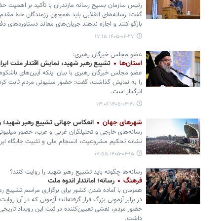
رئیس سازمان بسیج رسانه مازندران با تأکید بر اهمیت حضو
گفت: رسانه‌های انقلابی باید همچون رزمندگان خط مقدم،
بازگو کنند و اجازه ندهند جریان‌های معاند دستاوردهای د
۱۴۰۵-۰۴-۲۷ ۱۷:۱۵
عضو مجلس خبرگان رهبری:
استان‌ها
تشییع رهبر شهید، نمایش اقتدار ملت ایرا
عضو مجلس خبرگان رهبری با بیان اینکه آیین‌های باشکوه
را به نمایش گذاشت، گفت: حضور میلیونی مردم ثابت کرد
اثرگذار است.
۱۴۰۵-۰۴-۲۱ ۱۳:۰۶
شهرهای جهان
انعکاس جهانی تشییع رهبر شهید؛ ود
رسانه‌های خارجی و تحلیلگران غربی و عرب، حضور میلیونی و
نشانه تحکیم مشروعیت، انسجام ملی و تثبیت جایگاه ایران
۱۴۰۵-۰۴-۱۵ ۰۷:۵۵
رسانه‌ها چگونه باید تشییع رهبر شهید را روایت کنند؟
فرهنگ
رسانه؛ امانتدار اندوه ملت
همزمان با آماده شدن کشور برای برگزاری مراسم تشییع ره
در برابر آزمونی بزرگ قرار گرفته‌اند؛ آزمونی که در آن روا
حضور مردم، نقشی تعیین‌کننده در ثبت این رویداد تاریخ
داشت.