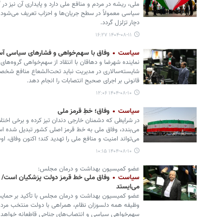
ملی، ریشه در مردم و منافع ملی دارد و پایداری آن نیز د
سیاسی معمولاً در سطح جریان‌ها و احزاب تعریف می‌شود
دچار تزلزل گردد.
۱۴۰۴-۰۸-۱۱ ۱۶:۲۷
سیاست
وفاق با سهم‌خواهی و فشارهای سیاسی آس
نماینده شهرضا و دهاقان با انتقاد از سهم‌خواهی گروه‌ه
شایسته‌سالاری در مدیریت نباید تحت‌الشعاع منافع شخصی
قانونی بر اجرای صحیح انتصابات را انجام دهد.
۱۴۰۴-۰۸-۱۰ ۱۲:۰۶
سیاست
وفاق؛ خطِ قرمز ملی
در شرایطی که دشمنان خارجی دندان تیز کرده و برخی اخت
می‌بندد، وفاق ملی به خط قرمز اصلی کشور تبدیل شده ا
می‌تواند امنیت و منافع ملی را تهدید کند؛ اکنون وفاق، 
۱۴۰۴-۰۸-۱۰ ۱۰:۱۵
عضو کمیسیون بهداشت و درمان مجلس:
سیاست
وفاق ملی خط قرمز دولت پزشکیان است/
می‌ایستد
عضو کمیسیون بهداشت و درمان مجلس با تأکید بر حمایت
وظیفه همه دلسوزان نظام، همراهی با دولت منتخب مردم 
سهم‌خواهی سیاسی و انتصاب‌های جناحی قاطعانه خواهد ا