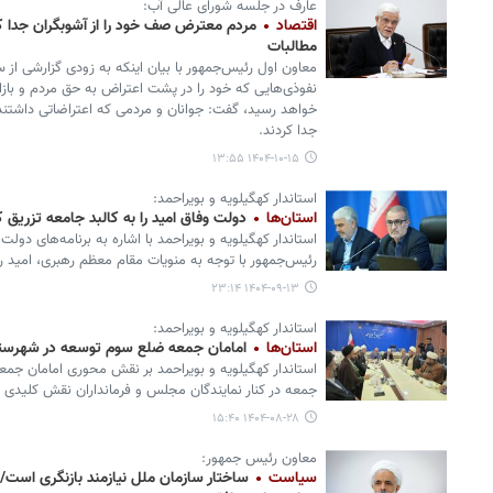
عارف در جلسه شورای عالی آب:
اقتصاد
مردم معترض صف خود را از آشوبگران جدا ک
مطالبات
معاون اول رئیس‌جمهور با بیان اینکه به زودی گزارشی 
نفوذی‌هایی که خود را در پشت اعتراض به حق مردم و بازار
خواهد رسید، گفت: جوانان و مردمی که اعتراضاتی داشتند
جدا کردند.
۱۴۰۴-۱۰-۱۵ ۱۳:۵۵
استاندار کهگیلویه و بویراحمد:
استان‌ها
دولت وفاق امید را به کالبد جامعه تزریق ک
استاندار کهگیلویه و بویراحمد با اشاره به برنامه‌های دو
رئیس‌جمهور با توجه به منویات مقام معظم رهبری، امید را
۱۴۰۴-۰۹-۱۳ ۲۳:۱۴
استاندار کهگیلویه و بویراحمد:
استان‌ها
امامان جمعه ضلع سوم توسعه در شهرستا
استاندار کهگیلویه و بویراحمد بر نقش محوری امامان جمعه
جمعه در کنار نمایندگان مجلس و فرمانداران نقش کلیدی د
۱۴۰۴-۰۸-۲۸ ۱۵:۴۰
معاون رئیس‌ جمهور:
سیاست
ساختار سازمان ملل نیازمند بازنگری است/ ا