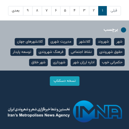
قبلی
۱
۲
۳
۴
۵
۶
۷
۸
۹
بعدی
برچسب
شهر
شهروند
کلانشهر
مدیریت شهری
کلانشهرهای جهان
حقوق شهروندی
نشاط اجتماعی
فرهنگ شهروندی
توسعه پایدار
حکمرانی خوب
اداره ارزان شهر
شهرداری
شهر خلاق
نسخه دسکتاپ