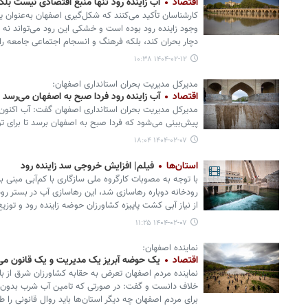
اقتصاد
آب زاینده رود تنها منبع اقتصادی نیست ب
کارشناسان تأکید می‌کنند که شکل‌گیری اصفهان به‌عنوان یکی
وجود زاینده‌ رود بوده است و خشکی این رود می‌تواند نه 
دچار بحران کند، بلکه فرهنگ و انسجام اجتماعی جامعه را ن
۱۴۰۴-۰۲-۱۲ ۱۰:۳۸
مدیرکل مدیریت بحران استانداری اصفهان:
اقتصاد
آب زاینده رود فردا صبح به اصفهان می‌رسد
مدیرکل مدیریت بحران استانداری اصفهان گفت: آب اکنون ب
پیش‌بینی می‌شود که فردا صبح به اصفهان برسد تا برای توز
۱۴۰۴-۰۲-۰۷ ۱۸:۰۴
استان‌ها
فیلم| افزایش خروجی سد زاینده رود
با توجه به مصوبات کارگروه ملی سازگاری با کم‌آبی مبنی ب
رودخانه دوباره رهاسازی شد، این رهاسازی آب در بستر 
از نیاز آبی کشت پاییزه کشاورزان حوضه زاینده رود و توز
۱۴۰۴-۰۲-۰۷ ۱۱:۲۵
نماینده اصفهان:
اقتصاد
یک حوضه آبریز یک مدیریت و یک قانون می
نماینده مردم اصفهان تعرض به حقابه کشاورزان شرق از با
خلاف دانست و گفت: در صورتی که تامین آب شرب بدون در
برای مردم اصفهان چه دیگر استان‌ها باید روال قانونی را