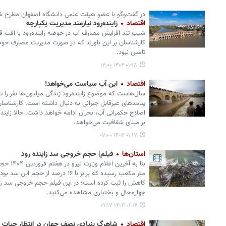
در گفت‌وگو با عضو هیئت علمی دانشگاه اصفهان مطرح 
اقتصاد
زاینده‌رود نیازمند مدیریت یکپارچه
شیب تند افزایش مصارف آب در حوضه زاینده‌رود با افت ق
کارشناسان بر این باورند که در صورت مدیریت مصارف حوضه 
تامین نبود.
۱۴۰۴-۰۱-۱۸ ۱۲:۰۰
اقتصاد
این آب سیاست می‌خواهد!
سال‌هاست که موضوع زاینده‌رود زندگی میلیون‌ها نفر را تح
پیامدهای غیرقابل جبرانی به دنبال داشته است. کارشناسان
اصلاح حکمرانی آب، بحران ادامه خواهد داشت. حالا زاینده
بر مبنای شفافیت می‌خواهد.
۱۴۰۴-۰۱-۱۷ ۰۷:۰۰
استان‌ها
فیلم| حجم خروجی سد زاینده رود
کاهش را ثبت کرده است؛ در این فیلم حجم خروجی سد زای
چهارمحال و بختیاری مشاهده می‌کنید.
۱۴۰۴-۰۱-۱۲ ۱۹:۱۷
اقتصاد
شاهرگ بنیادی نصف جهان در انتظار حیات