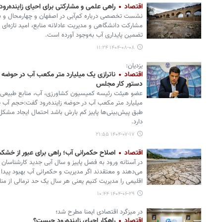
اقتصاد
راهی علمی و مشارکتی برای احیای زاینده‌رود
نشست تخصصی درباره کم‌آبی در اصفهان و چهارمحال و بختی
مشارکت دانشگاهی و مدیریت عادلانه منابع، امید تازه‌ای ب
تضمین پایداری آب به‌وجود آورده است.
۱۴۰۴-۰۸-۰۸ ۱۱:۲۴
یزدیان:
اقتصاد
ناترازی یک میلیارد متر مکعب آب در حوضه ز
دستور کار مجلس
عضو هیئت رئیسه کمیسیون کشاورزی، آب، منابع طبیعی و 
میلیارد متر مکعب آب در حوضه زاینده‌رود گفت:حجم آب
طبق پیش‌بینی‌ها پاییز کم بارش باشد احتمال ایجاد مشک
دارد.
۱۴۰۴-۰۷-۱۷ ۲۱:۵۵
اقتصاد
اصلاح حکمرانی آب؛ راهی برای عبور از خشکس
در آستانه ورود به فصل پاییز و سال آبی جدید کارشناسان 
می‌دهند و معتقدند اگر مدیریت و حکمرانی آب بهبود پیدا ک
اقلیمی را مدیریت کنیم یعنی هر سال یک حد نرمالی از مناب
۱۴۰۴-۰۶-۲۹ ۱۰:۴۴
در میزگرد اقتصادی ایمنا مطرح شد؛
اقتصاد
راهکار احیای زاینده‌رود چیست؟