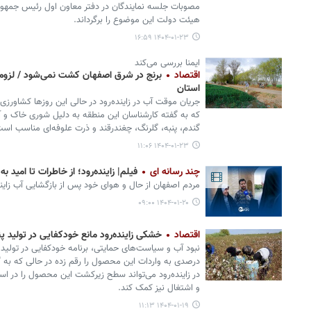
مصوبات جلسه نمایندگان در دفتر معاون اول رئیس جمهور ب
هیئت دولت این موضوع را برگرداند.
۱۴۰۴-۰۱-۲۳ ۱۶:۵۹
ایمنا بررسی می‌کند
اقتصاد
برنج در شرق اصفهان کشت نمی‌شود / لزوم 
استان
جریان موقت آب در زاینده‌رود در حالی این روزها کشاورزی
که به گفته کارشناسان این منطقه به دلیل شوری خاک و آب
گندم، پنبه، گلرنگ، چغندرقند و ذرت علوفه‌ای مناسب است
۱۴۰۴-۰۱-۲۳ ۱۱:۰۶
چند رسانه ای
فیلم| زاینده‌رود؛ از خاطرات تا امید به 
مردم اصفهان از حال و هوای خود پس از بازگشایی آب زاینده
۱۴۰۴-۰۱-۲۰ ۰۹:۰۰
اقتصاد
خشکی زاینده‌رود مانع خودکفایی در تولید پن
درصدی به واردات این محصول را رقم زده در حالی که به گ
در زاینده‌رود می‌تواند سطح زیرکشت این محصول را در اس
و اشتغال نیز کمک کند.
۱۴۰۴-۰۱-۱۹ ۱۱:۱۳