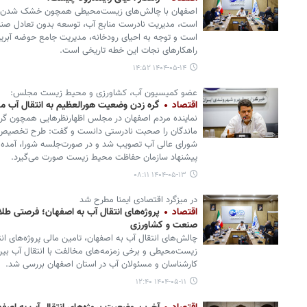
اصفهان با چالش‌های زیست‌محیطی همچون خشک شدن زاین
است، مدیریت نادرست منابع آب، توسعه بدون تعادل صنا
است و توجه به احیای رودخانه، مدیریت جامع حوضه آبری
راهکارهای نجات این خطه تاریخی است.
۱۴۰۴-۰۵-۱۴ ۱۴:۵۲
عضو کمیسیون آب، کشاورزی و محیط زیست مجلس:
اقتصاد
گره زدن وضعیت هورالعظیم به انتقال آب م
نماینده مردم اصفهان در مجلس اظهارنظرهایی همچون گره
ماندگان را صحبت نادرستی دانست و گفت: طرح تخصیص آ
شورای عالی آب تصویب شد و در صورت‌جلسه شورا، آمد
پیشنهاد سازمان حفاظت محیط زیست صورت می‌گیرد.
۱۴۰۴-۰۵-۱۳ ۰۸:۱۱
در میزگرد اقتصادی ایمنا مطرح شد
اقتصاد
پروژه‌های انتقال آب به اصفهان؛ فرصتی طلای
صنعت و کشاورزی
چالش‌های انتقال آب به اصفهان، تامین مالی پروژه‌های ا
زیست‌محیطی و برخی زمزمه‌های مخالفت‌ با انتقال آب بی
کارشناسان و مسئولان آب در استان اصفهان بررسی شد.
۱۴۰۴-۰۵-۱۱ ۱۲:۴۰