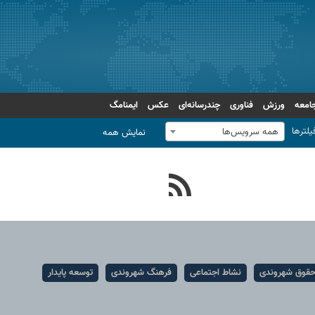
امعه
ورزش
فناوری
چندرسانه‌ای
عکس
ایمنامگ
یلترها
همه سرویس‌ها
نمایش همه
قوق شهروندی
نشاط اجتماعی
فرهنگ شهروندی
توسعه پایدار