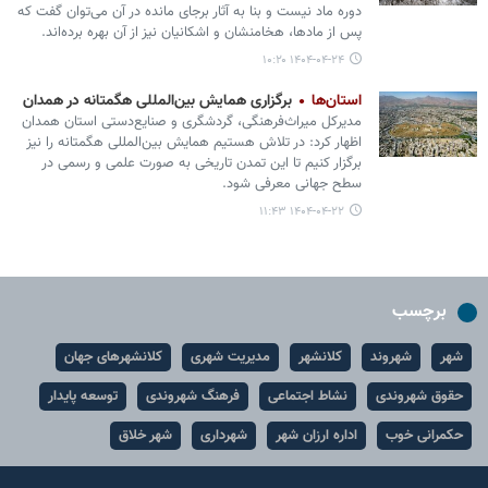
دوره ماد نیست و بنا به آثار برجای مانده در آن می‌توان گفت که
پس از مادها، هخامنشان و اشکانیان نیز از آن بهره برده‌اند.
۱۴۰۴-۰۴-۲۴ ۱۰:۲۰
استان‌ها
برگزاری همایش بین‌المللی هگمتانه در همدان
مدیرکل میراث‌فرهنگی، گردشگری و صنایع‌دستی استان همدان
اظهار کرد: در تلاش هستیم همایش بین‌المللی هگمتانه را نیز
برگزار کنیم تا این تمدن تاریخی به صورت علمی و رسمی در
سطح جهانی معرفی شود.
۱۴۰۴-۰۴-۲۲ ۱۱:۴۳
برچسب
شهر
شهروند
کلانشهر
مدیریت شهری
کلانشهرهای جهان
حقوق شهروندی
نشاط اجتماعی
فرهنگ شهروندی
توسعه پایدار
حکمرانی خوب
اداره ارزان شهر
شهرداری
شهر خلاق