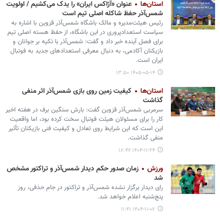
استان‌ها
عنوان «آژاکس ایران» را یدک می‌کشیم / اولویت
شمس‌آذر حفظ شاکله اصلی تیم است
رئیس هیئت‌مدیره و مالک باشگاه شمس‌آذر قزوین با اشاره به
سیاست استعدادپروری در این باشگاه، از حفظ هسته اصلی تیم
برای فصل آینده خبر داد و گفت: شمس‌آذر با تکیه بر جوانان و
بازیکنان آکادمی، به دنبال معرفی استعدادهای جدید به فوتبال
ایران است.
۱۴۰۵-۰۵-۱۴ ۱۳:۵۰
استان‌ها
کیفیت زمین روی بازی شمس‌آذر اثر منفی
گذاشت
سرمربی شمس‌آذر قزوین گفت: بارش سنگین برف در هفته اخیر
کار را برای مسئولان هیئت فوتبال سخت کرده بود، اما واقعیت
این است که این شرایط روی تعادل و کیفیت فنی بازیکنان تأثیر
منفی گذاشت.
۱۴۰۴-۱۱-۲۴ ۱۸:۴۶
ورزش
زمان صدور حکم دیدار شمس‌آذر و تراکتور مشخص
شد
رای دیدار برگزار نشده شمس‌آذر و تراکتور در جام حذفی، روز
پنج‌شنبه اعلام خواهد شد.
۱۴۰۴-۱۱-۰۷ ۱۱:۴۱