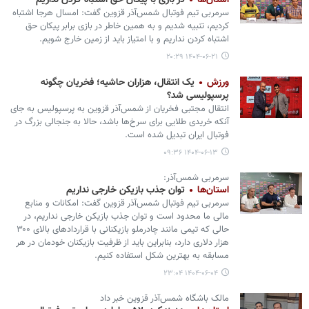
استان‌ها
در بازی با پیکان حق اشتباه کردن نداریم
سرمربی تیم فوتبال شمس‌آذر قزوین گفت: امسال هرجا اشتباه
کردیم، تنبیه شدیم و به همین خاطر در بازی برابر پیکان حق
اشتباه کردن نداریم و با امتیاز باید از زمین خارج شویم.
۱۴۰۴-۰۶-۲۱ ۲۰:۲۹
ورزش
یک انتقال، هزاران حاشیه؛ فخریان چگونه
پرسپولیسی شد؟
انتقال مجتبی فخریان از شمس‌آذر قزوین به پرسپولیس به جای
آنکه خریدی طلایی برای سرخ‌ها باشد، حالا به جنجالی بزرگ در
فوتبال ایران تبدیل شده است.
۱۴۰۴-۰۶-۱۳ ۰۹:۳۶
سرمربی شمس‌آذر:
استان‌ها
توان جذب بازیکن خارجی نداریم
سرمربی تیم فوتبال شمس‌آذر قزوین گفت: امکانات و منابع
مالی ما محدود است و توان جذب بازیکن خارجی نداریم، در
حالی که تیمی مانند چادرملو بازیکنانی با قراردادهای بالای ۳۰۰
هزار دلاری دارد، بنابراین باید از ظرفیت بازیکنان خودمان در هر
مسابقه به بهترین شکل استفاده کنیم.
۱۴۰۴-۰۶-۰۴ ۲۳:۰۴
مالک باشگاه شمس‌آذر قزوین خبر داد