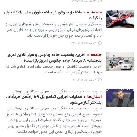
۱۴۰۵-۰۵-۱۳ ۱۲:۵۹
جامعه
تصادف زنجیره‌ای در جاده خاوران جان راننده جوان
را گرفت
سخنگوی سازمان آتش‌نشانی و خدمات ایمنی شهرداری تهران از
تصادف زنجیره‌ای تریلی با پژو پارس و پراید در جاده خاوران خبر
داد و گفت: راننده جوان جان خود را از دست داد.
۱۴۰۵-۰۵-۰۸ ۲۳:۱۷
جامعه
آخرین وضعیت جاده چالوس و هراز آنلاین امروز
پنجشنبه ۸ مرداد/ جاده چالوس امروز باز است؟
آخرین وضعیت ترافیکی و جوی جاده‌ها برای امروز اعلام شد که
جزئیات بیشتر آن در ادامه آمده است.
۱۴۰۵-۰۵-۰۸ ۱۱:۰۴
سرپرست معاونت هماهنگی امور عمرانی استانداری لرستان:
استان‌ها
عملیات اجرایی تقاطع پل ۱۰۹ راه‌آهن خرم‌آباد ـ
پلدختر آغاز می‌شود
سرپرست معاونت هماهنگی امور عمرانی استانداری لرستان از
تصویب طرح اجرایی رفع مشکل تقاطع پل ۱۰۹ راه‌آهن با محور
خرم‌آباد ـ بروجرد خبر داد و گفت: عملیات اجرایی این پروژه در
روزهای آینده آغاز می‌شود و نقش مهمی در تکمیل مسیر ریلی
خرم‌آباد ـ پلدختر و ارتقای ایمنی این محور خواهد داشت.