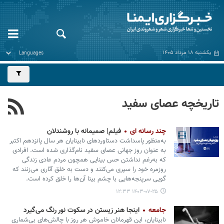
یکشنبه ۱۸ مرداد ۱۴۰۵
تاریخچه عصای سفید
چند رسانه ای
فیلم| صمیمانه با روشندلان
به‌منظور پاسداشت دستاوردهای نابینایان هر سال پانزدهم اکتبر
به عنوان روز جهانی عصای سفید نام‌گذاری شده است. افرادی
که به‌رغم نداشتن حس بینایی همچون مردم عادی زندگی
روزمره خود را سپری می‌کنند و دست به خلق آثاری می‌زنند که
گویی سرپنجه‌هایی با چشم بینا آن‌ها را خلق کرده‌ است.
۱۴۰۳-۰۷-۲۵ ۱۲:۳۳
جامعه
اینجا هنر زیستن در سکوت نور رنگ می‌گیرد
نابینایان، این قهرمانان خاموش هر روز با چالش‌های بی‌شماری