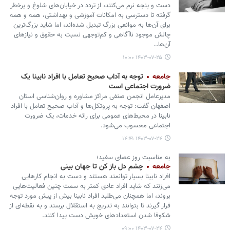
دست و پنجه نرم می‌کنند، از تردد در خیابان‌های شلوغ و پرخطر
گرفته تا دسترسی به امکانات آموزشی و بهداشتی، همه و همه
برای آن‌ها به موانعی بزرگ تبدیل شده‌اند، اما شاید بزرگ‌ترین
چالش موجود ناآگاهی و کم‌توجهی نسبت به حقوق و نیازهای
آن‌ها…
۱۴۰۳-۰۷-۲۵ ۱۰:۰۰
جامعه
توجه به آداب صحیح تعامل با افراد نابینا یک
ضرورت اجتماعی است
مدیرعامل انجمن صنفی مراکز مشاوره و روان‌شناسی استان
اصفهان گفت: توجه به پروتکل‌ها و آداب صحیح تعامل با افراد
نابینا در محیط‌های عمومی برای رائه خدمات، یک ضرورت
اجتماعی محسوب می‌شود.
۱۴۰۳-۰۷-۲۴ ۱۴:۴۱
به مناسبت روز عصای سفید؛
جامعه
چشم دل باز کن تا جهان بینی
افراد نابینا بسیار توانمند هستند و دست به انجام کارهایی
می‌زنند که شاید افراد عادی کمتر به سمت چنین فعالیت‌هایی
بروند، اما همچنان می‌طلبد افراد نابینا بیش از پیش مورد توجه
قرار گیرند تا بتوانند به تدریج به استقلال برسند و به نقطه‌ای از
شکوفا شدن استعدادهای خویش دست پیدا کنند.
۱۴۰۳-۰۷-۲۴ ۰۹:۰۰