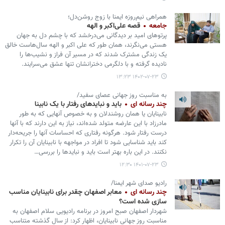
همراهی نیم‌روزه ایمنا با زوج روشن‌دل؛
جامعه
قصه علی‌اکبر و الهه
پرتوهای امید بر دیدگانی می‌درخشد که با چشم دل به جهان
هستی می‌نگرند، همان طور که علی اکبر و الهه سال‌هاست خالق
یک زندگی مشترک شدند که در مسیر آن فراز و نشیب‌ها را
نادیده گرفته و با دلگرمی دخترانشان تنها عشق می‌سرایند.
۱۴۰۲-۰۷-۲۳ ۱۳:۲۳
به مناسبت روز جهانی عصای سفید/
چند رسانه ای
باید و نبایدهای رفتار با یک نابینا
نابینایان یا همان روشندلان و به خصوص آنهایی که به طور
مادرزاد با این عارضه متولد شده‌اند، نیاز به این دارند که با آنها
درست رفتار شود. هرگونه رفتاری که احساسات آنها را جریحه‌دار
کند باید شناسایی شود تا افراد در مواجهه با نابینایان آن را تکرار
نکنند. در این باره بهتر است باید و نبایدها را بررسی…
۱۴۰۱-۰۷-۲۳ ۱۲:۳۰
رادیو صدای شهر ایمنا/
چند رسانه ای
معابر اصفهان چقدر برای نابینایان مناسب
سازی شده است؟
شهردار اصفهان صبح امروز در برنامه رادیویی سلام اصفهان به
مناسبت روز جهانی نابینایان، اظهار کرد: از سال گذشته متناسب