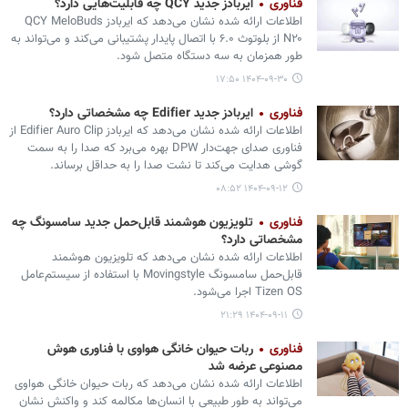
فناوری
ایربادز جدید QCY چه قابلیت‌هایی دارد؟
اطلاعات ارائه شده نشان می‌دهد که ایربادز QCY MeloBuds
N۲۰ از بلوتوث ۶.۰ با اتصال پایدار پشتیبانی می‌کند و می‌تواند به
طور همزمان به سه دستگاه متصل شود.
۱۴۰۴-۰۹-۳۰ ۱۷:۵۰
فناوری
ایربادز جدید Edifier چه مشخصاتی دارد؟
اطلاعات ارائه شده نشان می‌دهد که ایربادز Edifier Auro Clip از
فناوری صدای جهت‌دار DPW بهره می‌برد که صدا را به سمت
گوشی هدایت می‌کند تا نشت صدا را به حداقل برساند.
۱۴۰۴-۰۹-۱۲ ۰۸:۵۲
فناوری
تلویزیون هوشمند قابل‌حمل جدید سامسونگ چه
مشخصاتی دارد؟
اطلاعات ارائه شده نشان می‌دهد که تلویزیون هوشمند
قابل‌حمل سامسونگ Movingstyle با استفاده از سیستم‌عامل
Tizen OS اجرا می‌شود.
۱۴۰۴-۰۹-۱۱ ۲۱:۲۹
فناوری
ربات حیوان خانگی هواوی با فناوری هوش
مصنوعی عرضه شد
اطلاعات ارائه شده نشان می‌دهد که ربات حیوان خانگی هواوی
می‌تواند به طور طبیعی با انسان‌ها مکالمه کند و واکنش نشان