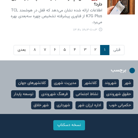
دارد؟
اطلاعات ارائه شده نشان می‌دهد که قفل درِ هوشمند TCL
K7G Plus از فناوری پیشرفته تشخیص چهره سه‌بعدی بهره
می‌برد.
۱۴۰۳-۱۱-۰۳ ۱۳:۴۰
قبلی
۱
۲
۳
۴
۵
۶
۷
۸
بعدی
برچسب
شهر
شهروند
کلانشهر
مدیریت شهری
کلانشهرهای جهان
حقوق شهروندی
نشاط اجتماعی
فرهنگ شهروندی
توسعه پایدار
حکمرانی خوب
اداره ارزان شهر
شهرداری
شهر خلاق
نسخه دسکتاپ