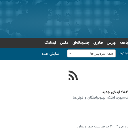
امعه
ورزش
فناوری
چندرسانه‌ای
عکس
ایمنامگ
یلترها
همه سرویس‌ها
نمایش همه
یون، ابتلاء، بهبودیافتگان و فوتی‌ها
طبق اعلام سازمان بهداشت جهانی ویروس کووید ۱۹، در ماه می ۲۰۲۳ در فهرست بیماری‌های