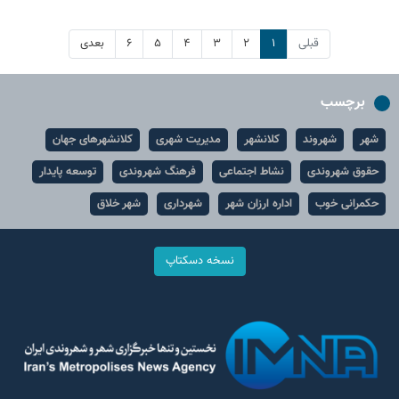
قبلی
۱
۲
۳
۴
۵
۶
بعدی
برچسب
شهر
شهروند
کلانشهر
مدیریت شهری
کلانشهرهای جهان
حقوق شهروندی
نشاط اجتماعی
فرهنگ شهروندی
توسعه پایدار
حکمرانی خوب
اداره ارزان شهر
شهرداری
شهر خلاق
نسخه دسکتاپ