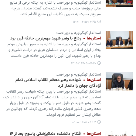
استاندار کهگیلویه و بویراحمد با اشاره به اینکه برخی از منابع
مالی پروژه‌ها جذب و مصرف نشده‌اند، گفت: مدیران هرچه
سریع‌تر نسبت به تعیین تکلیف این منابع اقدام کنند.
۱۴۰۵-۰۴-۲۵ ۱۶:۲۱
استاندار کهگیلویه و بویراحمد:
استان‌ها
وداع با رهبر شهید مهم‌ترین حادثه قرن بود
استاندار کهگیلویه و بویراحمد با اشاره به حضور میلیونی مردم
وفادار ایران اسلامی و مردم مسلمان عراق در مراسم تشییع و
وداع با رهبر شهید، این آئین را مهم‌ترین حادثه قرن دانست.
۱۴۰۵-۰۴-۲۰ ۱۳:۵۳
استاندار کهگیلویه و بویراحمد:
استان‌ها
شهادت رهبر معظم انقلاب اسلامی تمام
آزادگان جهان را داغدار کرد
استاندار کهگیلویه و بویراحمد با بیان اینکه شهادت رهبر انقلاب
اسلامی نه تنها مردم ایران، بلکه تمام آزادگان جهان را داغدار کرد،
گفت: رهبر شهید در طول عمر با برکت و به‌ویژه در طول چهار
دهه رهبری کشور آنچنان مقتدرانه رهبری کردند که جهانیان در
مقابل ایشان سر تعظیم فرود آوردند.
۱۴۰۵-۰۴-۱۳ ۰۹:۰۰
استان‌ها
افتتاح دانشکده دندانپزشکی یاسوج بعد از ۱۴