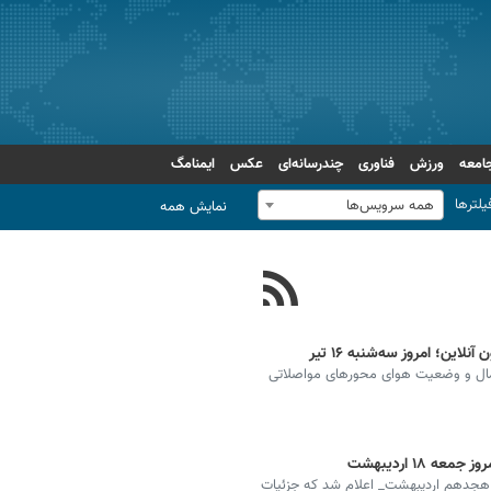
امعه
ورزش
فناوری
چندرسانه‌ای
عکس
ایمنامگ
یلترها
همه سرویس‌ها
نمایش همه
ین؛ امروز سه‌شنبه ۱۶ تیر
مال و وضعیت هوای محورهای مواصلاتی
۱۸ اردیبهشت
 هجدهم اردیبهشت_ اعلام شد که جزئیات