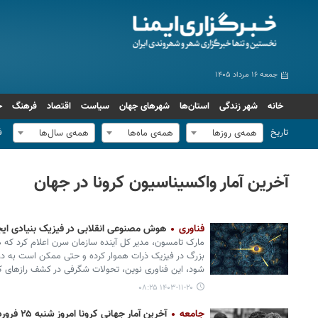
جمعه ۱۶ مرداد ۱۴۰۵
خانه
شهر زندگی
استان‌ها
شهرهای جهان
سیاست
اقتصاد
فرهنگ
ج
تاریخ
ف
همه‌ی روزها
همه‌ی ماه‌ها
همه‌ی سال‌ها
آخرین آمار واکسیناسیون کرونا در جهان
فناوری
هوش مصنوعی انقلابی در فیزیک بنیادی ایجا
مارک تامسون، مدیر کل آینده سازمان سرن اعلام کرد که
بزرگ در فیزیک ذرات هموار کرده و حتی ممکن است به در
شود، این فناوری نوین، تحولات شگرفی در کشف رازهای کی
۱۴۰۳-۱۱-۲۰ ۰۸:۲۵
جامعه
آخرین آمار جهانی کرونا امروز شنبه ۲۵ فروردین؛ ۵۷ فوتی و ۳ هزار ابتلای جدید