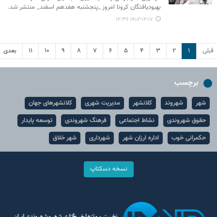
بهبودیافتگان کرونا امروز _پنجشنبه هفدهم اسفند_ منتشر شد.
۱۴۰۲-۱۲-۱۷ ۱۲:۳۶
قبلی
۱
۲
۳
۴
۵
۶
۷
۸
۹
۱۰
۱۱
بعدی
برچسب
شهر
شهروند
کلانشهر
مدیریت شهری
کلانشهرهای جهان
حقوق شهروندی
نشاط اجتماعی
فرهنگ شهروندی
توسعه پایدار
حکمرانی خوب
اداره ارزان شهر
شهرداری
شهر خلاق
نسخه دسکتاپ