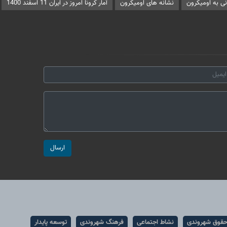
انی به اومیکرون
نشانه های اومیکرون
آمار کرونا امروز در ایران 11 اسفند 1400
ارسال
قوق شهروندی
نشاط اجتماعی
فرهنگ شهروندی
توسعه پایدار