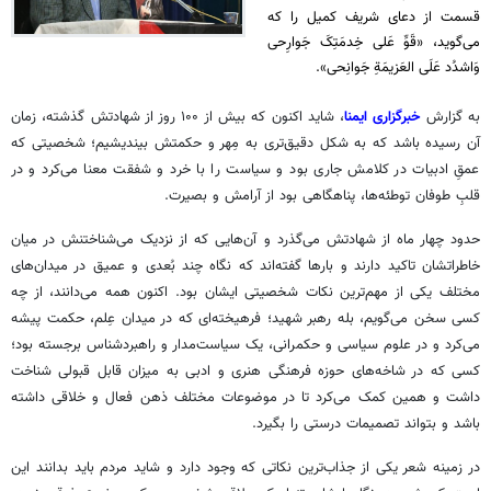
قسمت از دعای شریف کمیل را که
می‌گوید، «قَوِّ عَلی خِدمَتِکَ جَوارِحی
وَاشدُد عَلَی العَزیمَةِ جَوانِحی».
به گزارش
خبرگزاری ایمنا
، شاید اکنون که بیش از ۱۰۰ روز از شهادتش گذشته، زمان
آن رسیده باشد که به شکل دقیق‌تری به مِهر و حکمتش بیندیشیم؛ شخصیتی که
عمقِ ادبیات در کلامش جاری بود و سیاست را با خرد و شفقت معنا می‌کرد و در
قلبِ طوفان توطئه‌ها، پناهگاهی بود از آرامش و بصیرت.
حدود چهار ماه از شهادتش می‌گذرد و آن‌هایی که از نزدیک می‌شناختنش در میان
خاطراتشان تاکید دارند و بارها گفته‌اند که نگاه چند بُعدی و عمیق در میدان‌های
مختلف یکی از مهم‌ترین نکات شخصیتی ایشان بود. اکنون همه می‌دانند، از چه
کسی سخن می‌گویم، بله رهبر شهید؛ فرهیخته‌ای که در میدان عِلم، حکمت پیشه
می‌کرد و در علوم سیاسی و حکمرانی، یک سیاست‌مدار و راهبردشناس برجسته بود؛
کسی که در شاخه‌های حوزه فرهنگی هنری و ادبی به میزان قابل قبولی شناخت
داشت و همین کمک می‌کرد تا در موضوعات مختلف ذهن فعال و خلاقی داشته
باشد و بتواند تصمیمات درستی را بگیرد.
در زمینه شعر یکی از جذاب‌ترین نکاتی که وجود دارد و شاید مردم باید بدانند این