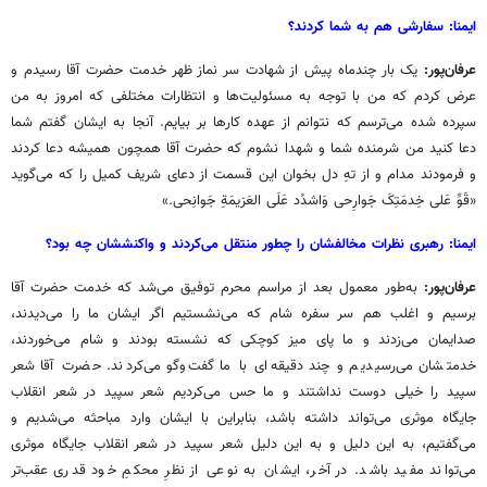
ایمنا: سفارشی هم به شما کردند؟
عرفان‌پور:
یک بار چندماه پیش از شهادت سر نماز ظهر خدمت حضرت آقا رسیدم و
عرض کردم که من با توجه به مسئولیت‌ها و انتظارات مختلفی که امروز به من
سپرده شده می‌ترسم که نتوانم از عهده کارها بر بیایم. آنجا به ایشان گفتم شما
دعا کنید من شرمنده شما و شهدا نشوم که حضرت آقا همچون همیشه دعا کردند
و فرمودند مدام و از تهِ دل بخوان این قسمت از دعای شریف کمیل را که می‌گوید
«قَوِّ عَلی خِدمَتِکَ جَوارِحی وَاشدُد عَلَی العَزیمَةِ جَوانِحی.»
ایمنا: رهبری نظرات مخالفشان را چطور منتقل می‌کردند و واکنششان چه بود؟
عرفان‌پور:
به‌طور
معمول بعد از مراسم محرم توفیق می‌شد که خدمت حضرت آقا
برسیم و اغلب هم سر سفره شام که می‌نشستیم اگر ایشان ما را می‌دیدند،
صدایمان می‌زدند و ما پای میز کوچکی که نشسته بودند و شام می‌خوردند،
خدمتشان می‌رسیدیم و چند دقیقه‌ای با ما گفت‌وگو می‌کردند. حضرت آقا شعر
سپید را خیلی دوست نداشتند و ما حس می‌کردیم شعر سپید در شعر انقلاب
جایگاه موثری می‌تواند داشته باشد، بنابراین با ایشان وارد مباحثه می‌شدیم و
می‌گفتیم، به این دلیل و به این دلیل شعر سپید در شعر انقلاب جایگاه موثری
می‌تواند مفید باشد. در آخر، ایشان به نوعی از نظرِ محکمِ خود قدری عقب‌تر