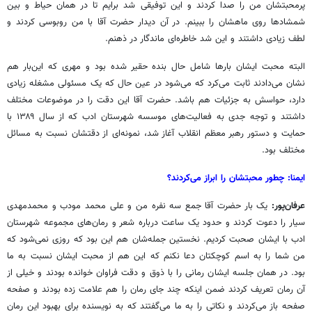
پرمحبتشان من را صدا کردند و این توفیقی شد برایم تا در همان حیاط و بین
شمشادها روی ماهشان را ببینم. در آن دیدار حضرت آقا با من روبوسی کردند و
لطف زیادی داشتند و این شد خاطره‌ای ماندگار در ذهنم.
البته محبت ایشان بارها شامل حال بنده حقیر شده بود و مهری که این‌بار هم
نشان می‌دادند ثابت می‌کرد که می‌شود در عین حال که یک مسئولی مشغله زیادی
دارد، حواسش به جزئیات هم باشد. حضرت آقا این دقت را در موضوعات مختلف
داشتند و توجه جدی به فعالیت‌های موسسه شهرستان ادب که از سال ۱۳۸۹ با
حمایت و دستور رهبر معظم انقلاب آغاز شد، نمونه‌ای از دقتشان نسبت به مسائل
مختلف بود.
ایمنا: چطور محبتشان را ابراز می‌کردند؟
عرفان‌پور:
یک بار حضرت آقا جمع سه نفره من و علی محمد مودب و محمدمهدی
سیار را دعوت کردند و حدود یک ساعت درباره شعر و رمان‌های مجموعه شهرستان
ادب با ایشان صحبت کردیم. نخستین جمله‌شان هم این بود که روزی نمی‌شود که
من شما را به اسم کوچکتان دعا نکنم که این هم از محبت ایشان نسبت به ما
بود. در همان جلسه ایشان رمانی را با ذوق و دقت فراوان خوانده بودند و خیلی از
آن رمان تعریف کردند ضمن اینکه چند جای رمان را هم علامت زده بودند و صفحه
صفحه باز می‌کردند و نکاتی را به ما می‌گفتند که به نویسنده برای بهبود این رمان