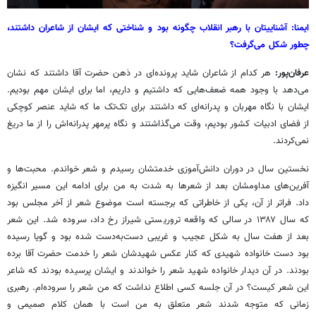
ایمنا
: آشناییتان با رهبر انقلاب چگونه بود و شناختی که ایشان از شاعران داشتند،
چطور شکل می‌گرفت؟
عرفان‌پور:
هر کدام از شاعران شاید پرونده‌ای در ذهن حضرت آقا داشتند که نشان
می‌دهد با وجود همه ضعف‌هایی که داشتیم و داریم، اما برای ایشان مهم بودیم.
ایشان با نگاه مهربان و پدرانه‌ای که داشتند برای تک‌تک ما که شاید عنصر کوچکی
از فضای ادبیات کشور بودیم، وقت می‌گذاشتند و نگاه پرمهر پدرانه‌اش را از ما دریغ
نمی‌کردند.
نخستین سال در دوران دانش‌آموزی خدمتشان رسیدم و شعر خواندم. محبت‌ها و
آفرین‌های مداومشان بعد از شعرها به شدت به من برای ادامه این مسیر انگیزه
داد. فراتر از آن، یکی از خاطراتی که برجسته است موضوع شعر از آخر مجلس بود
که سال ۱۳۸۷ در سالی که واقعه تروریستی شیراز رخ داد، سروده شد. این شعر
بعد از هفت سال به شکل عجیب و غریبی دست‌به‌دست شده بود و گویا رسیده
بود دست خانواده شهیدی که کنار عکس شهیدشان شعر را خدمت حضرت آقا برده
بودند. در آن دیدار خانواده شهید شعر را خواندند و ایشان پرسیده بودند که شاعر
این شعر کیست؟ در آن جلسه کسی اطلاع نداشت که من شعر را سروده‌ام. رهبری
زمانی که متوجه شدند شعر متعلق به من است با همان کلام صمیمی و