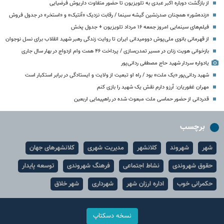
از بازگشت دوباره اکبر عبدی به تلویزیون تا حضور متفاوت داریوش فرضیایی
«زنده‌شور» همچنان صدرنشین گیشه سینما / رقابت نزدیک «آنتیک» و «استخر» در جدول فروش
فیلم‌های سینمایی امروز جمعه ۱۶ مرداد تلویزیون + جدول پخش
از قهرمانی بانوی ملی‌پوش دوومیدانی ایران تا روایت زندگی رهبر شهید انقلاب برای نسل نوجوان
بازخوانی هویت زنان در مسیر تمدن‌سازی / پرداخت ۴۶ همت وام ازدواج در بهار سال جاری
یادواره سردار شهید حاج مصطفی ردانی‌پور
شهید ردانی‌پور «یک ملت» بود / راه او تبعیت از ولایت و ایستادگی در برابر استکبار است
مهران غفوریان: آرزو دارم نقش یک شهید را بازی کنم
قدردانی از حضور حماسی ملت مبعوث شده در راهپیمایی اربعین
برچسب
شهر
شهروند
کلانشهر
مدیریت شهری
کلانشهرهای جهان
حقوق شهروندی
نشاط اجتماعی
فرهنگ شهروندی
توسعه پایدار
حکمرانی خوب
اداره ارزان شهر
شهرداری
شهر خلاق
نسخه دسکتاپ