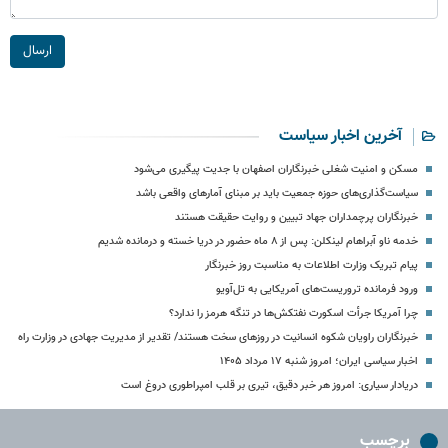
ارسال
آخرین اخبار سیاست
مسکن و امنیت شغلی خبرنگاران اصفهان با جدیت پیگیری می‌شود
سیاست‌گذاری‌های حوزه جمعیت باید بر مبنای آمارهای واقعی باشد
خبرنگاران پرچمداران جهاد تبیین و روایت حقیقت هستند
خدمه ناو آبراهام لینکلن: پس از ۸ ماه حضور در دریا خسته و درمانده‌ شدیم
پیام تبریک وزارت اطلاعات به مناسبت روز خبرنگار
ورود فرمانده تروریست‌های آمریکایی به تل‌آویو
چرا آمریکا جرأت اسکورت نفتکش‌ها در تنگه هرمز را ندارد؟
خبرنگاران راویان شکوه انسانیت در روزهای سخت هستند/ تقدیر از مدیریت جهادی در وزارت راه
اخبار سیاسی ایران؛ امروز شنبه ۱۷ مرداد ۱۴۰۵
دریادار سیاری: امروز هر خبر دقیق، تیری بر قلب امپراطوری دروغ است
برچسب