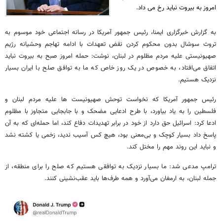
امروز به بیروت نباید رخ می داد.
به گزارش خبرگزاری ایمنا، رئیس جمهور آمریکا در رسانه اجتماعی خود موسوم به
تروث سوشال بدون محکوم کردن نقض تعهدات با ادامه تهاجم وحشیانه رژیم
صهیونیستی علیه مردم مظلوم در لبنان، نوشت: حمله امروز صبح به بیروت نباید
اتفاق می‌افتاد، به خصوص در یک روز خاص که ما به توافق صلح با ایران بسیار
نزدیک هستیم.
رئیس جمهور آمریکا که نخواست توحش صهیونیست ها علیه مردم لبنان و
فلسطین را به یاد بیاورد، با طرح ادعایی مضحک و با جابجایی متجاوز با مظلوم
ادعا کرد: اسرائیل حق دارد از خود در برابر تهدیدات دفاع کند، اما حمله‌ای که به آن
پاسخ داد بسیار کوچک و بی‌معنی بود، هیچ کس آسیب ندید، زخمی یا کشته نشد
و نباید این روند مهم را مختل کند.
ترامپ مدعی شد: ما بسیار نزدیک به توافقی هستیم که صلح را برای منطقه، از
جمله لبنان، به ارمغان می‌آورد و همه طرف‌ها باید عقب‌نشینی کنند.