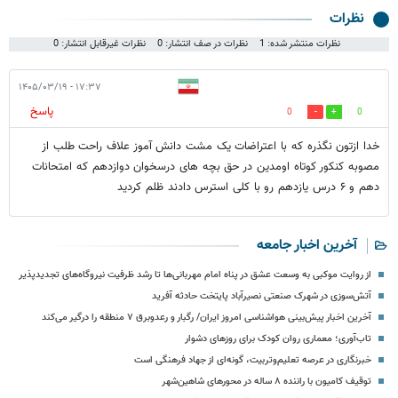
نظرات
نظرات منتشر شده: 1
نظرات در صف انتشار: 0
نظرات غیرقابل انتشار: 0
۱۷:۳۷ - ۱۴۰۵/۰۳/۱۹
پاسخ
0
0
خدا ازتون نگذره که با اعتراضات یک مشت دانش آموز علاف راحت طلب از
مصوبه کنکور کوتاه اومدین در حق بچه های درسخوان دوازدهم که امتحانات
دهم و ۶ درس یازدهم رو با کلی استرس دادند ظلم کردید
آخرین اخبار جامعه
از روایت موکبی به وسعت عشق در پناه امام مهربانی‌ها تا رشد ظرفیت نیروگاه‌های تجدیدپذیر
آتش‌سوزی در شهرک صنعتی نصیرآباد پایتخت حادثه آفرید
آخرین اخبار پیش‌بینی هواشناسی امروز ایران/ رگبار و رعدوبرق ۷ منطقه را درگیر می‌کند
تاب‌آوری؛ معماری روان کودک برای روزهای دشوار
خبرنگاری در عرصه تعلیم‌وتربیت، گونه‌ای از جهاد فرهنگی است
توقیف کامیون با راننده ۸ ساله در محورهای شاهین‌شهر