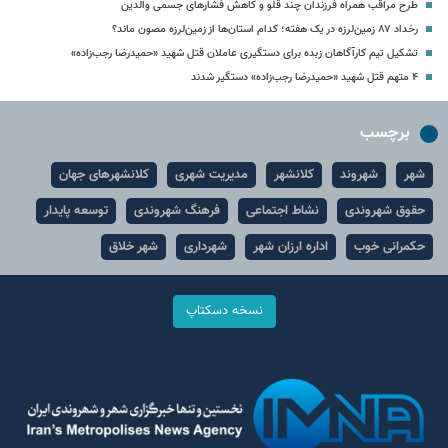
طرح مراقب همراه فرزندان چند قلو و کاهش فشارهای جسمی والدین
رخداد ۸۷ زمین‌لرزه در یک هفته؛ کدام استان‌ها از زمین‌لرزه مصون ماند؟
تشکیل تیم کارآگاهان زبده برای دستگیری عاملان قتل شهید «حمیدرضا رجب‌زاده»
۴ متهم قتل شهید «حمیدرضا رجب‌زاده» دستگیر شدند
برچسب
شهر
شهروند
کلانشهر
مدیریت شهری
کلانشهرهای جهان
حقوق شهروندی
نشاط اجتماعی
فرهنگ شهروندی
توسعه پایدار
حکمرانی خوب
اداره ارزان شهر
شهرداری
شهر خلاق
نسخه دسکتاپ