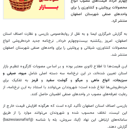
چهارم خرداد قیمت‌های مصوب انواع
محصولات پروتئینی و کشاورزی را برای
واحدهای صنفی شهرستان اصفهان
منتشر کرد.
به‌ گزارش خبرگزاری ایمنا و به نقل از روابط‌عمومی بازرسی و نظارت اصناف استان
اصفهان، امروز _یکشنبه بیست‌وچهارم خرداد_ نرخ‌نامه جدید خرده‌فروشی انواع
محصولات کشاورزی، شیلاتی و پروتئینی را برای واحدهای صنفی شهرستان اصفهان
منتشر شد.
این قیمت‌ها تا اطلاع ثانوی معتبر بوده و بر اساس مصوبات کارگروه تنظیم بازار
استان تعیین شده‌اند، در این نرخ‌نامه سه دسته اصلی شامل
میوه، صیفی و
سبزیجات
،
انواع ماهی
و
میگو
و
گوشت سفید
و
قرمز
به تفکیک برای
خرده‌فروشی‌ها ابلاغ شده است؛ شهروندان می‌توانند با استناد به این نرخ‌نامه، از
رعایت تعرفه‌های مصوب در واحدهای صنفی اطمینان حاصل کنند.
بازرسی اصناف استان اصفهان تأکید کرده است که هرگونه افزایش قیمت خارج از
این لیست، تخلف محسوب شده و شهروندان می‌توانند موارد را از طریق
سامانه‌های ارتباطی این نهاد (ایتا، سروش، بله با شناسه @bazresiasnafisf)
گزارش دهند.