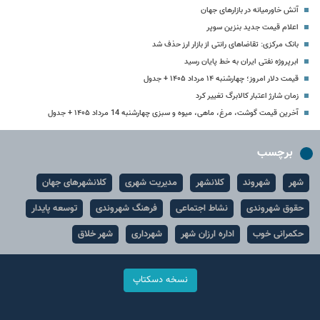
آتش خاورمیانه در بازارهای جهان
اعلام قیمت جدید بنزین سوپر
بانک مرکزی: تقاضاهای رانتی از بازار ارز حذف شد
ابرپروژه نفتی ایران به خط پایان رسید
قیمت دلار امروز؛ چهارشنبه ۱۴ مرداد ۱۴۰۵ + جدول
زمان شارژ اعتبار کالابرگ تغییر کرد
آخرین قیمت گوشت، مرغ، ماهی، میوه و سبزی چهارشنبه 14 مرداد ۱۴۰۵ + جدول
برچسب
شهر
شهروند
کلانشهر
مدیریت شهری
کلانشهرهای جهان
حقوق شهروندی
نشاط اجتماعی
فرهنگ شهروندی
توسعه پایدار
حکمرانی خوب
اداره ارزان شهر
شهرداری
شهر خلاق
نسخه دسکتاپ