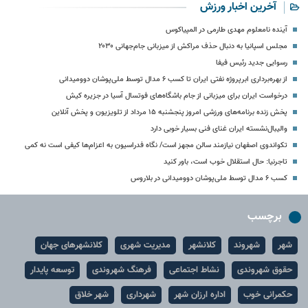
آخرین اخبار ورزش
آینده نامعلوم مهدی طارمی در المپیاکوس
مجلس اسپانیا به دنبال حذف مراکش از میزبانی جام‌جهانی ۲۰۳۰
رسوایی جدید رئیس فیفا
از بهره‌برداری ابرپروژه نفتی ایران تا کسب ۶ مدال توسط ملی‌پوشان دوومیدانی
درخواست ایران برای میزبانی از جام باشگاه‌های فوتسال آسیا در جزیره کیش
پخش زنده برنامه‌های ورزشی امروز پنجشنبه ۱۵ مرداد از تلویزیون و پخش آنلاین
والیبال‌نشسته ایران غنای فنی بسیار خوبی دارد
تکواندوی اصفهان نیازمند سالن مجهز است/ نگاه فدراسیون به اعزام‌ها کیفی است نه کمی
تاجرنیا: حال استقلال خوب است، باور کنید
کسب ۶ مدال توسط ملی‌پوشان دوومیدانی در بلاروس
برچسب
شهر
شهروند
کلانشهر
مدیریت شهری
کلانشهرهای جهان
حقوق شهروندی
نشاط اجتماعی
فرهنگ شهروندی
توسعه پایدار
حکمرانی خوب
اداره ارزان شهر
شهرداری
شهر خلاق