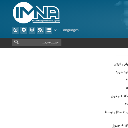
انی انرژی
ید خورد
؟
از بهره‌برداری ابرپروژه نفتی ایران تا کسب ۶ مدال توسط