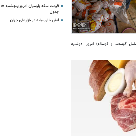
جدول
آتش خاورمیانه در بازارهای جهان
امل گوسفند و گوساله) امروز _دوشنبه