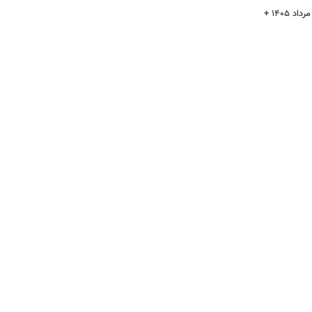
قیمت سکه پارسیان امروز پنجشنبه ۱۵ مرداد ۱۴۰۵ +