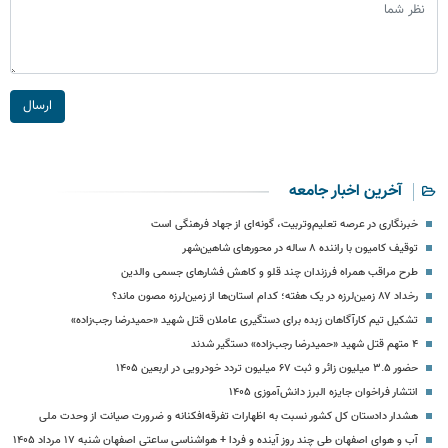
ارسال
آخرین اخبار جامعه
خبرنگاری در عرصه تعلیم‌وتربیت، گونه‌ای از جهاد فرهنگی است
توقیف کامیون با راننده ۸ ساله در محورهای شاهین‌شهر
طرح مراقب همراه فرزندان چند قلو و کاهش فشارهای جسمی والدین
رخداد ۸۷ زمین‌لرزه در یک هفته؛ کدام استان‌ها از زمین‌لرزه مصون ماند؟
تشکیل تیم کارآگاهان زبده برای دستگیری عاملان قتل شهید «حمیدرضا رجب‌زاده»
۴ متهم قتل شهید «حمیدرضا رجب‌زاده» دستگیر شدند
حضور ۳.۵ میلیون زائر و ثبت ۶۷ میلیون تردد خودرویی در اربعین ۱۴۰۵
انتشار فراخوان جایزه البرز دانش‌آموزی ۱۴۰۵
هشدار دادستان کل کشور نسبت به اظهارات تفرقه‌افکنانه و ضرورت صیانت از وحدت ملی
آب و هوای اصفهان طی چند روز آینده و فردا + هواشناسی ساعتی اصفهان شنبه ۱۷ مرداد ۱۴۰۵