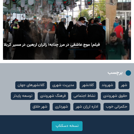
فیلم| موج عاشقی در مرز چذابه؛ زائران اربعین در مسیر کربلا
برچسب
شهر
شهروند
کلانشهر
مدیریت شهری
کلانشهرهای جهان
حقوق شهروندی
نشاط اجتماعی
فرهنگ شهروندی
توسعه پایدار
حکمرانی خوب
اداره ارزان شهر
شهرداری
شهر خلاق
نسخه دسکتاپ