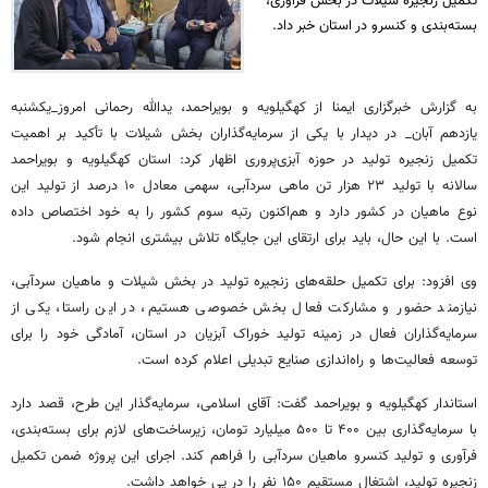
تکمیل زنجیره شیلات در بخش فرآوری،
بسته‌بندی و کنسرو در استان خبر داد.
به گزارش خبرگزاری ایمنا از کهگیلویه و بویراحمد، یدالله رحمانی
امروز_یکشنبه
یازدهم آبان_ در دیدار با یکی از سرمایه‌گذاران بخش شیلات با تأکید بر اهمیت
تکمیل زنجیره تولید در حوزه آبزی‌پروری اظهار کرد: استان کهگیلویه و بویراحمد
سالانه با تولید ۲۳ هزار تن ماهی
سردآبی
، سهمی معادل ۱۰ درصد از تولید این
نوع ماهیان در کشور دارد و هم‌اکنون رتبه سوم کشور را به خود اختصاص داده
است. با این حال، باید برای ارتقای این جایگاه تلاش بیشتری انجام شود.
وی افزود: برای تکمیل حلقه‌های زنجیره تولید در بخش شیلات و ماهیان
سردآبی
،
نیازمند حضور و مشارکت فعال بخش خصوصی هستیم، در این راستا، یکی از
سرمایه‌گذاران فعال در زمینه تولید خوراک آبزیان در استان، آمادگی خود را برای
توسعه فعالیت‌ها و راه‌اندازی صنایع تبدیلی اعلام کرده است.
استاندار کهگیلویه و بویراحمد گفت: آقای اسلامی، سرمایه‌گذار این طرح، قصد دارد
با سرمایه‌گذاری بین ۴۰۰ تا ۵۰۰ میلیارد تومان، زیرساخت‌های لازم برای بسته‌بندی،
فرآوری و تولید کنسرو ماهیان
سردآبی
را فراهم کند. اجرای این پروژه ضمن تکمیل
زنجیره تولید، اشتغال مستقیم ۱۵۰ نفر را در پی خواهد داشت.