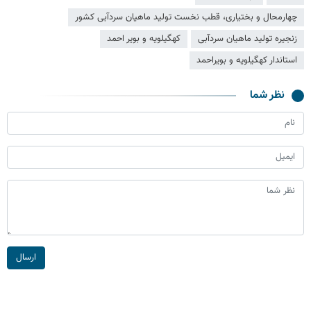
چهارمحال و بختیاری، قطب نخست تولید ماهیان سردآبی کشور
زنجیره تولید ماهیان سردآبی
كهگيلويه و بوير احمد
استاندار کهگیلویه و بویراحمد
نظر شما
ارسال