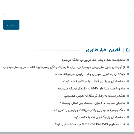
ارسال
آخرین اخبار فناوری
محدودیت تعداد پیام چت‌جی‌پی‌تی حذف می‌شود
از قهرمانی بانوی ملی‌پوش دوومیدانی ایران تا روایت زندگی رهبر شهید انقلاب برای نسل نوجوان
کهکشان راه شیری میزبان چند میلیون سیاه‌چاله است؟
دانشمندان پروتئین گوشت را در کاهو تولید کردند
ماه و خوشه ستاره‌ای M45 به یکدیگر نزدیک می‏‌شوند
هشدار نسبت به رفتار فریبکارانه هوش مصنوعی
ماجرای ضریب ۲.۷ برای اینترنت بین‌الملل چیست؟
جنگ روسیه و اوکراین رفتار حیوانات چرنوبیل را تغییر داد
دانشمندان راز زنگ‌نزدن طلا را کشف کردند
تبلت هواوی MatePad Pro ۲۰۲۶ چه مشخصاتی دارد؟