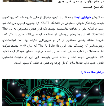
در واقع بازتولید ایده‌های قبلی بدون
ذکر منبع هستند.
به گزارش
خبرگزاری ایمنا
و به نقل از
نیچر
، جنجال از جایی شروع شد که
بیونگجون
پارک، پژوهشگر هوش مصنوعی در دانشگاه KAIST کره جنوبی، ایمیلی دریافت کرد
مبنی بر اینکه یکی از مقالات تولیدشده توسط یک ابزار هوش مصنوعی به نام The
AI Scientist از روش‌های پژوهش او استفاده کرده، بی‌آنکه منبع را ذکر کند،
هرچند مقاله به‌طور مستقیم از کار او کپی‌برداری نکرده بود، اما شباهت‌های
روش‌شناسی آن چشمگیر بود؛ ابزار The AI Scientist که سال ۲۰۲۴ توسط شرکت
Sakana AI در توکیو معرفی شد، مدعی است می‌تواند به‌طور خودکار ایده تولید
کند،
کدنویسی
انجام دهد و مقاله علمی بنویسد، این ابزار در حقیقت نخستین
تلاش جدی برای خودکارسازی کامل چرخه پژوهش در علوم کامپیوتر است.
بیشتر مطالعه کنید