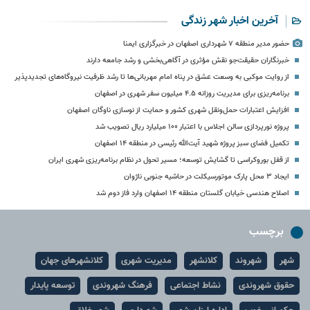
آخرین اخبار شهر زندگی
حضور مدیر منطقه ۷ شهرداری اصفهان در خبرگزاری ایمنا
خبرنگاران حقیقت‌جو نقش مؤثری در آگاهی‌بخشی و رشد جامعه دارند
از روایت موکبی به وسعت عشق در پناه امام مهربانی‌ها تا رشد ظرفیت نیروگاه‌های تجدیدپذیر
برنامه‌ریزی برای مدیریت روزانه ۴.۵ میلیون سفر شهری در اصفهان
افزایش اعتبارات حمل‌ونقل شهری کشور و حمایت از نوسازی ناوگان اصفهان
پروژه نورپردازی سالن اجلاس با اعتبار ۱۰۰ میلیارد ریال تصویب شد
تکمیل فضای سبز پروژه شهید آیت‌الله رئیسی در منطقه ۱۴ اصفهان
از قفل بوروکراسی تا گشایش توسعه؛ مسیر تحول در نظام برنامه‌ریزی شهری ایران
ایجاد ۳ محل پارک موتورسیکلت در حاشیه جنوبی ناژوان
اصلاح هندسی خیابان گلستان منطقه ۱۴ اصفهان وارد فاز دوم شد
برچسب
شهر
شهروند
کلانشهر
مدیریت شهری
کلانشهرهای جهان
حقوق شهروندی
نشاط اجتماعی
فرهنگ شهروندی
توسعه پایدار