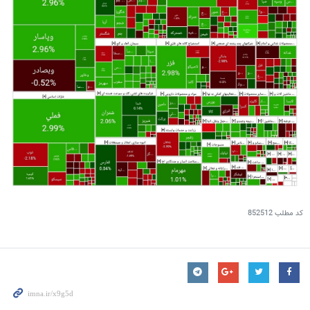
کد مطلب
852512