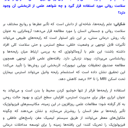
سلامت روانی مورد استفاده قرار گیرد و چه شواهد علمی از اثربخشی آن وجود
دارد؟
شکرانی:
علم رایحه‌ها، شاخه‌ای از دانش است که تأثیر عطرها و روایح مختلف بر
سلامت روانی و جسمانی انسان را مورد مطالعه قرار می‌دهد؛ آروماتراپی به عنوان
یک روش درمانی سنتی، بر این باور استوار است که رایحه‌های طبیعی می‌تواند
تأثیرات قابل توجهی بر وضعیت خلقی، سطح استرس و حتی سلامت کلی افراد
داشته باشند؛ این علم با آروماکولوژی که به بررسی ارتباط میان رایحه‌ها و
روانشناسی می‌پردازد، پیوند نزدیکی دارد. یافته‌های علمی قابل توجهی همچون
مطالعه صندوق تحقیقات بویایی نیویورک، اثربخشی این روش‌ها را تأیید می‌کند؛
این تحقیق نشان داده است که استشمام رایحه وانیل می‌تواند استرس بیماران
تحت اسکن MRI را تا ۶۳ درصد کاهش دهد.
استفاده از رایحه‌ها فراتر از تنها خوشبو کردن محیط یا بدن است و می‌تواند به
عنوان ابزاری مؤثر برای مدیریت استرس، افزایش سطح انرژی و بهبود حالت روحی
به کار گرفته شود؛ مطالعات علمی روزافزون در این زمینه، مکانیسم‌های فیزیولوژیک
تأثیر رایحه‌ها بر مغز انسان را روشن‌تر می‌سازند و نشان می‌دهند که چگونه
ملکول‌های معطر می‌توانند از طریق سیستم لیمبیک مغز، پاسخ‌های عاطفی و
فیزیولوژیک را تحریک کنند؛ این یافته‌ها زمینه را برای توسعه مداخلات درمانی