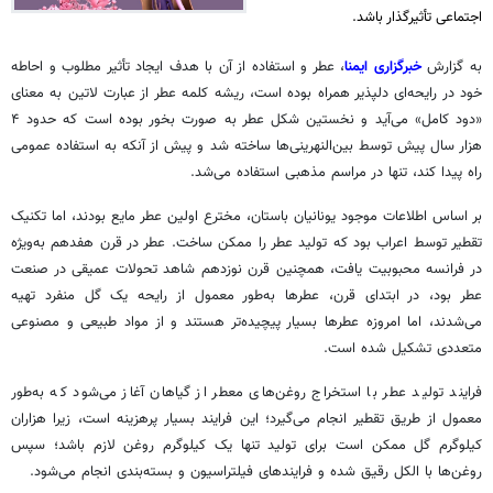
اجتماعی تأثیرگذار باشد.
به گزارش
خبرگزاری ایمنا
، عطر و استفاده از آن با هدف ایجاد تأثیر مطلوب و احاطه
خود در رایحه‌ای دلپذیر همراه بوده است، ریشه کلمه عطر از عبارت لاتین به معنای
«دود کامل» می‌آید و نخستین شکل عطر به صورت بخور بوده است که حدود ۴
هزار سال پیش توسط بین‌النهرینی‌ها ساخته شد و پیش از آنکه به استفاده عمومی
راه پیدا کند، تنها در مراسم مذهبی استفاده می‌شد.
بر اساس اطلاعات موجود یونانیان باستان، مخترع اولین عطر مایع بودند، اما تکنیک
تقطیر توسط اعراب بود که تولید عطر را ممکن ساخت. عطر در قرن هفدهم به‌ویژه
در فرانسه محبوبیت یافت، همچنین قرن نوزدهم شاهد تحولات عمیقی در صنعت
عطر بود، در ابتدای قرن، عطرها به‌طور معمول از رایحه یک گل منفرد تهیه
می‌شدند، اما امروزه عطرها بسیار پیچیده‌تر هستند و از مواد طبیعی و مصنوعی
متعددی تشکیل شده است.
فرایند تولید عطر با استخراج روغن‌های معطر از گیاهان آغاز می‌شود که به‌طور
معمول از طریق تقطیر انجام می‌گیرد؛ این فرایند بسیار پرهزینه است، زیرا هزاران
کیلوگرم گل ممکن است برای تولید تنها یک کیلوگرم روغن لازم باشد؛ سپس
روغن‌ها با الکل رقیق شده و فرایندهای فیلتراسیون و بسته‌بندی انجام می‌شود.