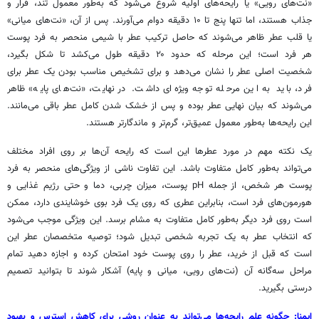
«نت‌های رویی» یا رایحه‌های اولیه شروع می‌شود که به‌طور معمول تند، فرار و
جذاب هستند، اما تنها پنج تا ۱۰ دقیقه دوام می‌آورند. پس از آن، «نت‌های میانی»
یا قلب عطر ظاهر می‌شوند که حاصل ترکیب عطر با شیمی منحصر به فرد پوست
هر فرد است؛ این مرحله که حدود ۲۰ دقیقه طول می‌کشد تا شکل بگیرد،
شخصیت اصلی عطر را نشان می‌دهد و برای تشخیص مناسب بودن یک عطر برای
فرد، باید به این مرحله توجه ویژه‌ای داشت. در نهایت، «نت‌های پایه» ظاهر
می‌شوند که بیان نهایی عطر بوده و پس از خشک شدن کامل عطر باقی می‌مانند.
این رایحه‌ها به‌طور معمول عمیق‌تر، گرم‌تر و ماندگارتر هستند.
یک نکته مهم در مورد عطرها این است که رایحه آن‌ها بر روی افراد مختلف
می‌تواند به‌طور کامل متفاوت باشد. این تفاوت ناشی از ویژگی‌های منحصر به فرد
پوست هر شخص، از جمله pH پوست، میزان چربی، دما و حتی رژیم غذایی و
هورمون‌های فرد است، بنابراین عطری که روی یک فرد بوی خوشایندی دارد، ممکن
است روی فرد دیگر به‌طور کامل متفاوت به مشام برسد. این ویژگی موجب می‌شود
که انتخاب عطر به یک تجربه شخصی تبدیل شود؛ توصیه متخصصان عطر این
است که قبل از خرید، عطر را روی پوست خود امتحان کرده و اجازه دهید تمام
مراحل سه‌گانه آن (نت‌های رویی، میانی و پایه) آشکار شوند تا بتوانید تصمیم
درستی بگیرید.
ایمنا: چگونه علم رایحه‌ها می‌تواند به عنوان روشی برای کاهش استرس و بهبود