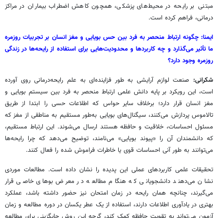
مبتنی بر رایحه در محیط‌های پزشکی، همچون کاهش اضطراب بیماران در مراکز
درمانی، فراهم کرده است.
ایمنا: چگونه ارتباط منحصر به فرد بین حس بویایی و مغز انسان بر تجربیات روزمره
ما تأثیر می‌گذارد و چه کاربردها و محدودیت‌هایی برای استفاده از رایحه‌ها در زندگی
روزمره وجود دارد؟
شکرانی:
صنعت لوازم آرایشی به طور فزاینده‌ای به علم رایحه‌درمانی روی آورده
است، این رویکرد بر پایه دانش علمی ارتباط منحصر به فرد بین سیستم بویایی و
مغز انسان قرار دارد؛ برخلاف سایر حواس که اطلاعات حسی را ابتدا از طریق
تالاموس پردازش می‌کنند، سیگنال‌های بویایی به‌طور مستقیم به مناطقی از مغز که
مسئول احساسات، خلاقیت و حافظه هستند ارسال می‌شوند. این ارتباط مستقیم،
که دانشمندان آن را «پیوند بویایی» می‌نامند، توضیح می‌دهد که چرا رایحه‌ها
می‌توانند به طور آنی احساسات قوی یا خاطرات فراموش شده را فعال کنند.
تحقیقات علمی کاربردهای عملی این پدیده را نشان داده است. مطالعات موردی
نشان می‌دهند دانشجویانی که هنگام مطالعه در معرض بوهای خاصی قرار
می‌گیرند، چنانچه همان رایحه در زمان امتحان نیز حضور داشته باشد، عملکرد
بهتری در یادآوری اطلاعات دارند، استفاده از یک عطر یکسان در دوره مطالعه و زمان
آزمون می‌تواند به تقویت حافظه کمک کند، گرچه این روش جایگزینی برای مطالعه