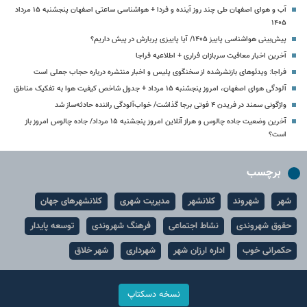
آب و هوای اصفهان طی چند روز آینده و فردا + هواشناسی ساعتی اصفهان پنجشنبه ۱۵ مرداد
۱۴۰۵
پیش‌بینی هواشناسی پاییز ۱۴۰۵/ آیا پاییزی پربارش در پیش داریم؟
آخرین اخبار معافیت سربازان فراری + اطلاعیه فراجا
فراجا: ویدئوهای بازنشرشده از سخنگوی پلیس و اخبار منتشره درباره حجاب جعلی است
آلودگی هوای اصفهان، امروز پنجشنبه ۱۵ مرداد + جدول شاخص کیفیت هوا به تفکیک مناطق
واژگونی سمند در فریدن ۴ فوتی برجا گذاشت/ خواب‌آلودگی راننده حادثه‌ساز شد
آخرین وضعیت جاده چالوس و هراز آنلاین امروز پنجشنبه ۱۵ مرداد/ جاده چالوس امروز باز
است؟
برچسب
شهر
شهروند
کلانشهر
مدیریت شهری
کلانشهرهای جهان
حقوق شهروندی
نشاط اجتماعی
فرهنگ شهروندی
توسعه پایدار
حکمرانی خوب
اداره ارزان شهر
شهرداری
شهر خلاق
نسخه دسکتاپ