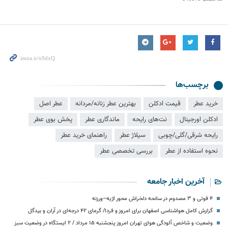
برچسب‌ها
خرید عطر
قیمت ادکلن
بهترین عطر زنانه/مردانه
عطر اصل
ادکلن اورجینال
نت‌های رایحه
ماندگاری عطر
پخش بوی عطر
رایحه شرقی/گلی/چوبی
سیلاژ عطر
راهنمای خرید عطر
نحوه استفاده از عطر
بررسی تخصصی عطر
آخرین اخبار جامعه
۴ فوتی و ۳ مصدوم در سانحه دلخراش محور اژیه–ورزنه
گزارش کامل هواشناسی اصفهان برای امروز و فردا/ گرمای ۴۲ درجه‌ای در آران و بیدگل
وضعیت و شاخص آلودگی هوای تهران امروز پنجشنبه ۱۵ مرداد / ۲ ایستگاه در وضعیت سبز